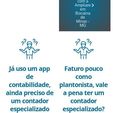
com a
Ampliare
em
Bocaina
de
Minas -
MG
Já uso um app
Faturo pouco
de
como
contabilidade,
plantonista, vale
ainda preciso de
a pena ter um
um contador
contador
especializado
especializado?