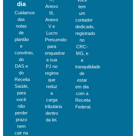
dia
Anexo
tem
Cuidamos
III,
um
das
Anexo
contador
notas
V e
dedicado,
de
Lucro
registrado
plantão
Presumido
no
e
para
CRC-
convênio,
enquadrar
MG, e
do
a sua
a
DAS e
PJ no
tranquilidade
do
regime
de
Receita
que
estar
Saúde,
reduz
em dia
para
a
com a
você
carga
Receita
não
tributária
Federal.
perder
dentro
prazo
da lei.
nem
cair na