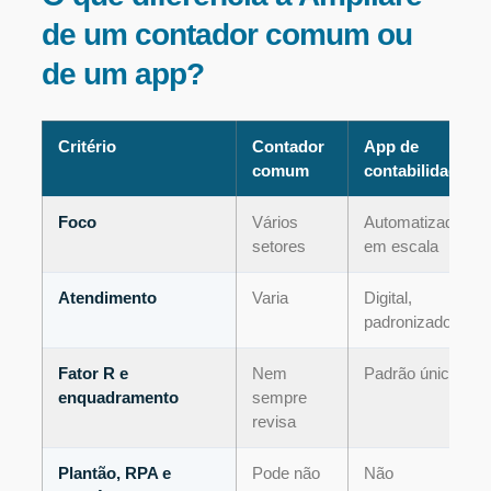
de um contador comum ou
de um app?
Critério
Contador
App de
comum
contabilidade
Foco
Vários
Automatizado,
setores
em escala
Atendimento
Varia
Digital,
padronizado
Fator R e
Nem
Padrão único
enquadramento
sempre
revisa
Plantão, RPA e
Pode não
Não