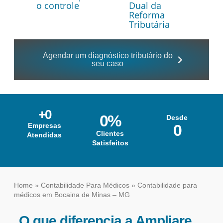
o controle
Dual da
Reforma
Tributária
Agendar um diagnóstico tributário do
seu caso
+
0
0
%
Desde
Empresas
0
Clientes
Atendidas
Satisfeitos
Home
»
Contabilidade Para Médicos
»
Contabilidade para
médicos em Bocaina de Minas – MG
O que diferencia a Ampliare