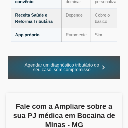
convênio
dominar
personaliza
Receita Saúde e
Depende
Cobre o
Reforma Tributária
básico
App próprio
Raramente
Sim
Agendar um diagnóstico tributário do
seu caso, sem compromisso
Fale com a Ampliare sobre a
sua PJ médica em Bocaina de
Minas - MG