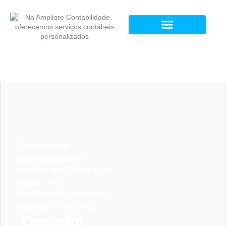
Contabilidade
especializada em
médicos em Bocaina de
Minas - MG ·
atendimento presencial
e remoto · CRC-MG
Contador