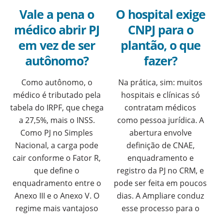
Vale a pena o
O hospital exige
médico abrir PJ
CNPJ para o
em vez de ser
plantão, o que
autônomo?
fazer?
Como autônomo, o
Na prática, sim: muitos
médico é tributado pela
hospitais e clínicas só
tabela do IRPF, que chega
contratam médicos
a 27,5%, mais o INSS.
como pessoa jurídica. A
Como PJ no Simples
abertura envolve
Nacional, a carga pode
definição de CNAE,
cair conforme o Fator R,
enquadramento e
que define o
registro da PJ no CRM, e
enquadramento entre o
pode ser feita em poucos
Anexo III e o Anexo V. O
dias. A Ampliare conduz
regime mais vantajoso
esse processo para o