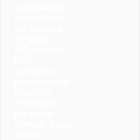
especializado
em médicos
em Bocaina
de Minas -
MG: plantão,
RPA,
convênio e
planejamento
tributário
resolvidos
por quem
entende o seu
mundo.