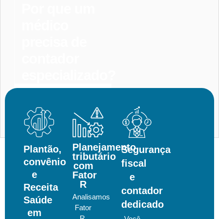
Por que um
médico
precisa de
contador
especializado?
Entrar
Em
Contato
Planejamento
Plantão,
Segurança
tributário
convênio
fiscal
com
e
Fator
e
R
Receita
contador
Analisamos
Saúde
dedicado
Fator
em
R,
Você