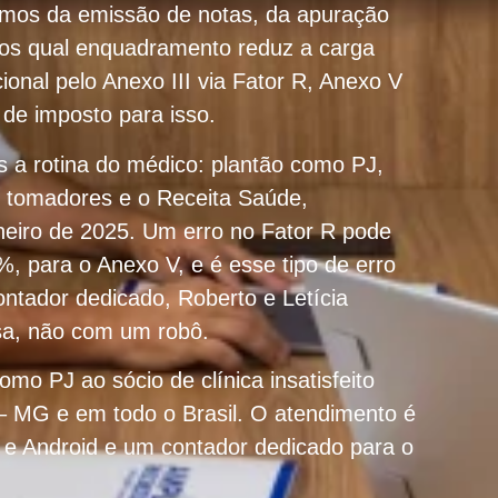
damos da emissão de notas, da apuração
mos qual enquadramento reduz a carga
ional pelo Anexo III via Fator R, Anexo V
de imposto para isso.
s a rotina do médico: plantão como PJ,
s tomadores e o Receita Saúde,
aneiro de 2025. Um erro no Fator R pode
6%, para o Anexo V, e é esse tipo de erro
ntador dedicado, Roberto e Letícia
sa, não com um robô.
mo PJ ao sócio de clínica insatisfeito
– MG e em todo o Brasil. O atendimento é
 e Android e um contador dedicado para o