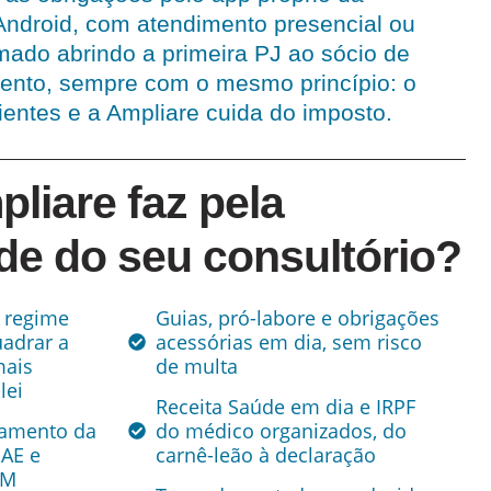
Android, com atendimento presencial ou
mado abrindo a primeira PJ ao sócio de
amento, sempre com o mesmo princípio: o
entes e a Ampliare cuida do imposto.
liare faz pela
de do seu consultório?
e regime
Guias, pró-labore e obrigações
uadrar a
acessórias em dia, sem risco
mais
de multa
lei
Receita Saúde em dia e IRPF
ramento da
do médico organizados, do
NAE e
carnê-leão à declaração
RM