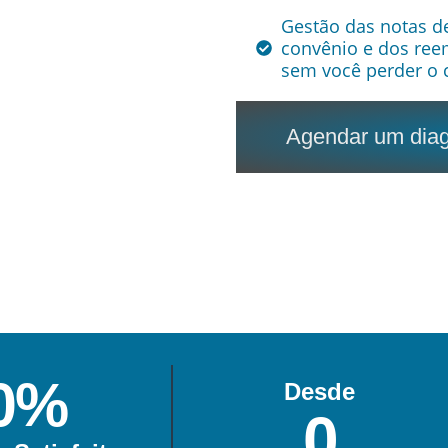
Gestão das notas d
convênio e dos ree
sem você perder o 
Agendar um diagn
0
%
Desde
0