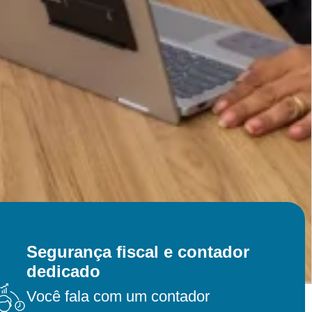
Segurança fiscal e contador
dedicado
Você fala com um contador