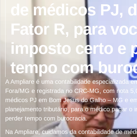
de médicos PJ, 
Fator R, para vo
imposto certo e 
tempo com buroc
A Ampliare é uma contabilidade especializada 
Fora/MG e registrada no CRC-MG, com nota 5,0
médicos PJ em Bom Jesus do Galho – MG e em t
planejamento tributário, para o médico pagar o
perder tempo com burocracia.
Na Ampliare, cuidamos da contabilidade de mé