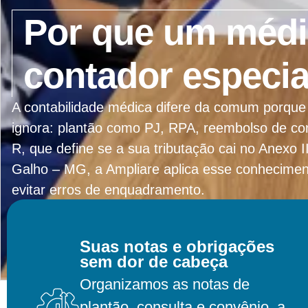
Por que um médi
contador especia
A contabilidade médica difere da comum porque 
ignora: plantão como PJ, RPA, reembolso de con
R, que define se a sua tributação cai no Anexo
Galho – MG, a Ampliare aplica esse conhecimen
evitar erros de enquadramento.
Suas notas e obrigações
Entrar Em Contato
sem dor de cabeça
Organizamos as notas de
plantão, consulta e convênio, a