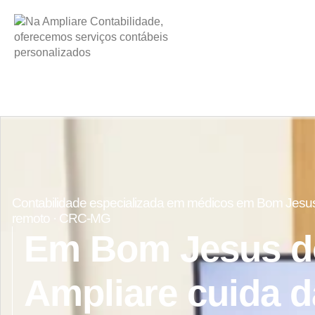
Contabilidade especializada em médicos em Bom Jesus 
remoto · CRC-MG
Em Bom Jesus do
Ampliare cuida d