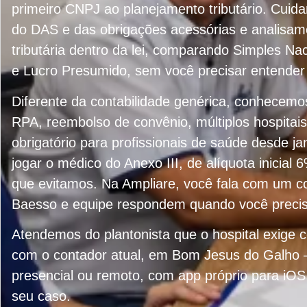
primeiro CNPJ ao planejamento tributário. Cui
do DAS e das obrigações acessórias e analisa
tributária dentro da lei, comparando Simples Nac
e Lucro Presumido, sem você precisar entender 
Diferente da contabilidade genérica, conhecemo
RPA, reembolso de convênio, múltiplos hospitai
obrigatório para profissionais de saúde desde j
jogar o médico do Anexo III, de alíquota inicial 
que evitamos. Na Ampliare, você fala com um co
Baesso e equipe respondem quando você preci
Atendemos do plantonista que o hospital exige co
com o contador atual, em Bom Jesus do Galho 
presencial ou remoto, com app próprio para iOS
seu caso.