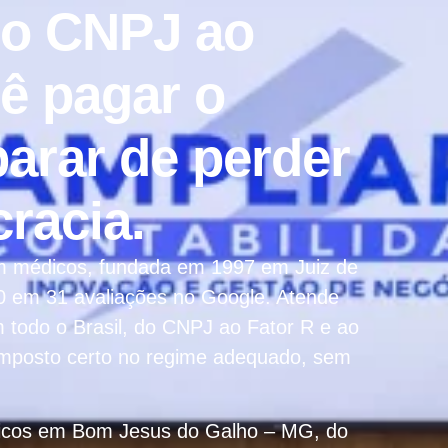
do CNPJ ao
cê pagar o
parar de perder
racia.
em médicos, fundada em 1997 em Juiz de
 em 31 avaliações no Google. Atende
odo o Brasil, do CNPJ ao Fator R e ao
 imposto certo no regime adequado, sem
dicos em Bom Jesus do Galho – MG, do