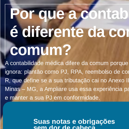
Por que a contab
é diferente da co
comum?
A contabilidade médica difere da comum porque 
ignora: plantão como PJ, RPA, reembolso de con
R, que define se a sua tributação cai no Anexo 
Minas – MG, a Ampliare usa essa experiência para
e manter a sua PJ em conformidade.
Suas notas e obrigações
Entrar Em Contato
sem dor de cabeça