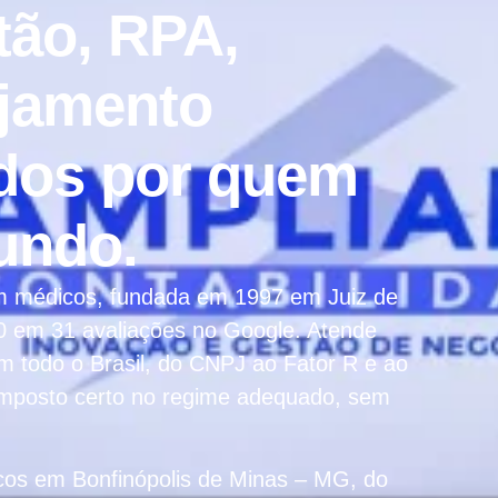
tão, RPA,
ejamento
vidos por quem
undo.
em médicos, fundada em 1997 em Juiz de
 em 31 avaliações no Google. Atende
 todo o Brasil, do CNPJ ao Fator R e ao
 imposto certo no regime adequado, sem
icos em Bonfinópolis de Minas – MG, do