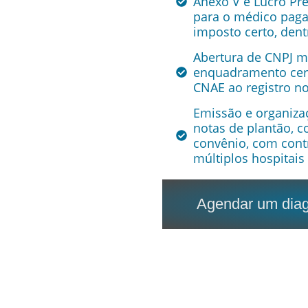
Anexo V e Lucro Pr
para o médico paga
imposto certo, dentr
Abertura de CNPJ m
enquadramento cer
CNAE ao registro n
Emissão e organiza
notas de plantão, c
convênio, com cont
múltiplos hospitai
Agendar um diagn