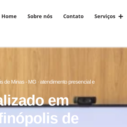
Home
Sobre nós
Contato
Serviços
s de Minas - MG · atendimento presencial e
alizado em
inópolis de