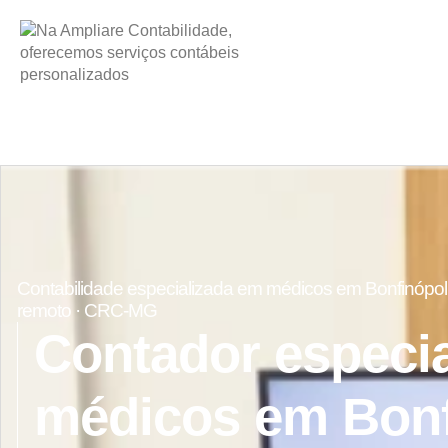
Contabilidade especializada em médicos em Bonfinópoli
remoto · CRC-MG
Contador especi
médicos em Bonf