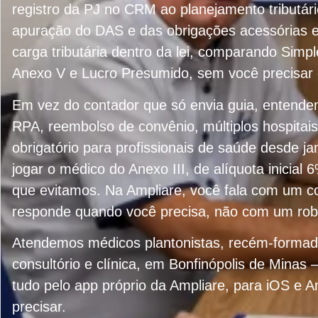
registro da PJ no CRM ao planejamento tributár
apuração do DAS e das obrigações acessórias 
carga tributária dentro da lei, comparando Simpl
Anexo V e Lucro Presumido, sem você precisar 
Em vez do contador que só envia guia, entend
RPA, reembolso de convênio, múltiplos hospitai
obrigatório para profissionais de saúde desde j
jogar o médico do Anexo III, de alíquota inicial 
que evitamos. Na Ampliare, você fala com um c
responde quando você precisa, não com um rob
Atendemos médicos plantonistas, recém-formado
consultório e clínica, em Bonfinópolis de Mina
tudo pelo app próprio da Ampliare, para iOS e A
precisar.