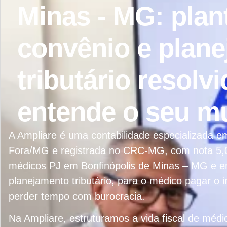
Minas - MG: plan
convênio e plan
tributário resol
entende o seu m
A Ampliare é uma contabilidade especializada 
Fora/MG e registrada no CRC-MG, com nota 5,0
médicos PJ em Bonfinópolis de Minas – MG e em
planejamento tributário, para o médico pagar o
perder tempo com burocracia.
Na Ampliare, estruturamos a vida fiscal de méd