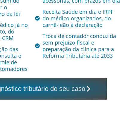
esumido
acessórias, com prazos em dia
r o
Receita Saúde em dia e IRPF
o da lei
do médico organizados, do
édico já no
carnê-leão à declaração
to, do
Troca de contador conduzida
o CRM
sem prejuízo fiscal e
ção das
preparação da clínica para a
onsulta e
Reforma Tributária até 2033
role de
s tomadores
óstico tributário do seu caso