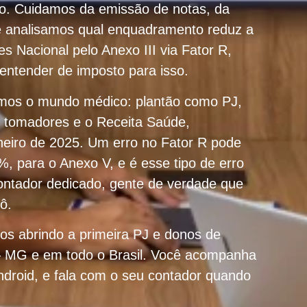
io. Cuidamos da emissão de notas, da
e analisamos qual enquadramento reduz a
es Nacional pelo Anexo III via Fator R,
entender de imposto para isso.
emos o mundo médico: plantão como PJ,
s tomadores e o Receita Saúde,
aneiro de 2025. Um erro no Fator R pode
6%, para o Anexo V, e é esse tipo de erro
ontador dedicado, gente de verdade que
ô.
s abrindo a primeira PJ e donos de
s – MG e em todo o Brasil. Você acompanha
ndroid, e fala com o seu contador quando