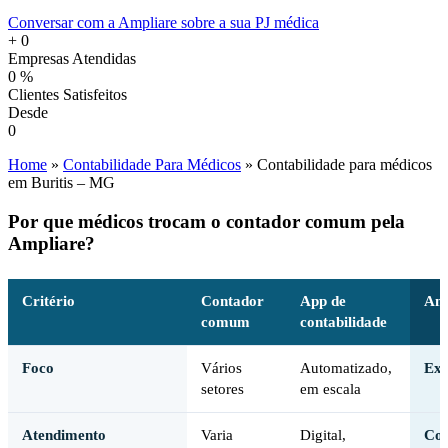
Conversar com a Ampliare sobre a sua PJ médica
+
0
Empresas Atendidas
0
%
Clientes Satisfeitos
Desde
0
Home
»
Contabilidade Para Médicos
»
Contabilidade para médicos
em Buritis – MG
Por que médicos trocam o contador comum pela
Ampliare?
Critério
Contador
App de
Amp
comum
contabilidade
Foco
Vários
Automatizado,
Exc
setores
em escala
Atendimento
Varia
Digital,
Con