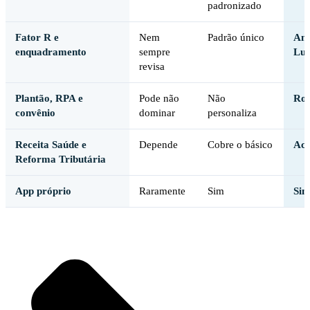
padronizado
Fator R e
Nem
Padrão único
Ana
enquadramento
sempre
Luc
revisa
Plantão, RPA e
Pode não
Não
Rot
convênio
dominar
personaliza
Receita Saúde e
Depende
Cobre o básico
Aco
Reforma Tributária
App próprio
Raramente
Sim
Sim