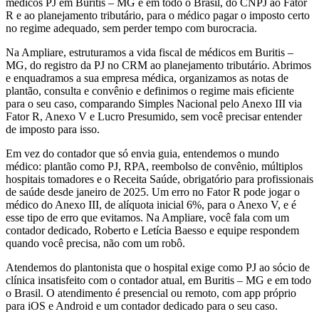
médicos PJ em Buritis – MG e em todo o Brasil, do CNPJ ao Fator
R e ao planejamento tributário, para o médico pagar o imposto certo
no regime adequado, sem perder tempo com burocracia.
Na Ampliare, estruturamos a vida fiscal de médicos em Buritis –
MG, do registro da PJ no CRM ao planejamento tributário. Abrimos
e enquadramos a sua empresa médica, organizamos as notas de
plantão, consulta e convênio e definimos o regime mais eficiente
para o seu caso, comparando Simples Nacional pelo Anexo III via
Fator R, Anexo V e Lucro Presumido, sem você precisar entender
de imposto para isso.
Em vez do contador que só envia guia, entendemos o mundo
médico: plantão como PJ, RPA, reembolso de convênio, múltiplos
hospitais tomadores e o Receita Saúde, obrigatório para profissionais
de saúde desde janeiro de 2025. Um erro no Fator R pode jogar o
médico do Anexo III, de alíquota inicial 6%, para o Anexo V, e é
esse tipo de erro que evitamos. Na Ampliare, você fala com um
contador dedicado, Roberto e Letícia Baesso e equipe respondem
quando você precisa, não com um robô.
Atendemos do plantonista que o hospital exige como PJ ao sócio de
clínica insatisfeito com o contador atual, em Buritis – MG e em todo
o Brasil. O atendimento é presencial ou remoto, com app próprio
para iOS e Android e um contador dedicado para o seu caso.