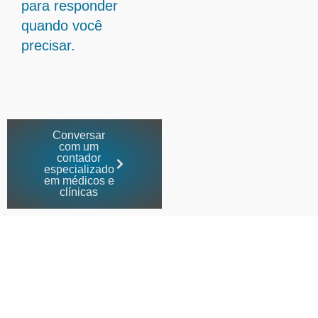
para responder
quando você
precisar.
Conversar
com um
contador
especializado
em médicos e
clínicas
Imposto certo e zero
burocracia para o médico em