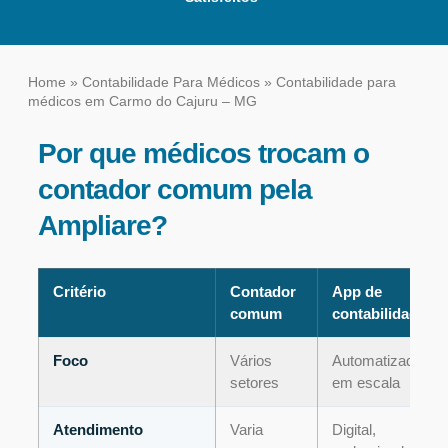
Home
»
Contabilidade Para Médicos
»
Contabilidade para
médicos em Carmo do Cajuru – MG
Por que médicos trocam o
contador comum pela
Ampliare?
Critério
Contador
App de
comum
contabilidade
Foco
Vários
Automatizado,
setores
em escala
Atendimento
Varia
Digital,