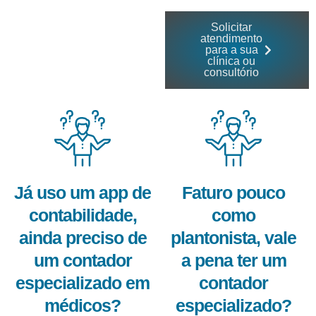
Solicitar
atendimento
para a sua
clínica ou
consultório
Já uso um app de
Faturo pouco
contabilidade,
como
ainda preciso de
plantonista, vale
um contador
a pena ter um
especializado em
contador
médicos?
especializado?