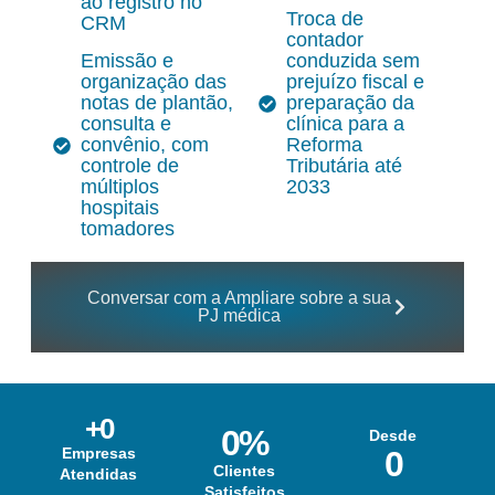
ao registro no
Troca de
CRM
contador
Emissão e
conduzida sem
organização das
prejuízo fiscal e
notas de plantão,
preparação da
consulta e
clínica para a
convênio, com
Reforma
controle de
Tributária até
múltiplos
2033
hospitais
tomadores
Conversar com a Ampliare sobre a sua
PJ médica
+
0
0
%
Desde
Empresas
0
Clientes
Atendidas
Satisfeitos