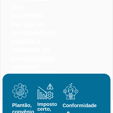
dos
pacientes.
Por que a
contabilidade
médica é
diferente da
contabilidade
comum?
Entrar
Em
Contato
Imposto
Plantão,
Conformidade
certo,
convênio
e