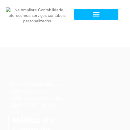
Ampliare Contabilidade ·
especializada em
médicos em Carmo do
Cajuru - MG · desde
1997
Médico em