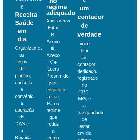
no
e
regime
um
adequado
Receita
contador
Analisamos
Saúde
de
Fator
em
verdade
R,
dia
Anexo
Você
Organizamos
III,
tem
as
Anexo
um
notas
V e
contador
de
Lucro
dedicado,
plantão,
Presumido
registrado
consulta
para
no
e
enquadrar
CRC-
convênio,
a sua
MG, e
a
PJ no
a
apuração
regime
tranquilidade
do
que
de
DAS e
reduz
estar
o
a
em dia
Receita
carga
com a