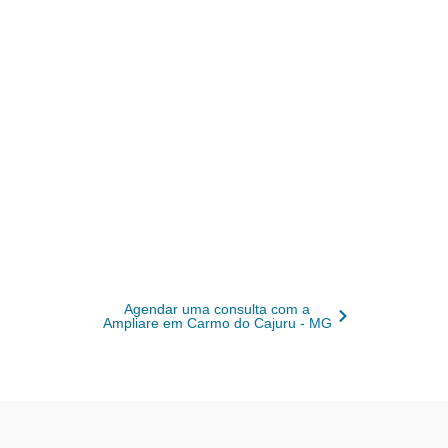
Carmo do Cajuru - MG
A Ampliare cuida da contabilidade de
médicos em Carmo do Cajuru – MG, do
CNPJ ao planejamento tributário: organiza
notas de plantão e convênio, define o
enquadramento certo entre Anexo III,
Anexo V e Lucro Presumido e mantém o
Receita Saúde em dia. Você fala com um
contador dedicado, não com um robô, e
volta a focar nos pacientes.
Agendar uma consulta com a
Ampliare em Carmo do Cajuru - MG