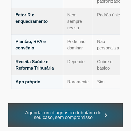
padronizado
Fator R e
Nem
Padrão único
enquadramento
sempre
revisa
Plantão, RPA e
Pode não
Não
convênio
dominar
personaliza
Receita Saúde e
Depende
Cobre o
Reforma Tributária
básico
App próprio
Raramente
Sim
Agendar um diagnóstico tributário do
seu caso, sem compromisso