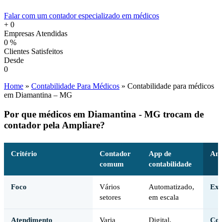
Falar com um contador especializado em médicos
+
0
Empresas Atendidas
0
%
Clientes Satisfeitos
Desde
0
Home
»
Contabilidade Para Médicos
»
Contabilidade para médicos
em Diamantina – MG
Por que médicos em Diamantina - MG trocam de
contador pela Ampliare?
Critério
Contador
App de
Amp
comum
contabilidade
Foco
Vários
Automatizado,
Exc
setores
em escala
Atendimento
Varia
Digital,
Con