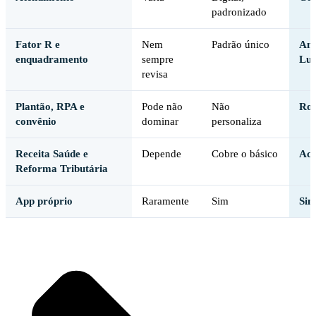
padronizado
Fator R e
Nem
Padrão único
Ana
enquadramento
sempre
Luc
revisa
Plantão, RPA e
Pode não
Não
Rot
convênio
dominar
personaliza
Receita Saúde e
Depende
Cobre o básico
Aco
Reforma Tributária
App próprio
Raramente
Sim
Sim