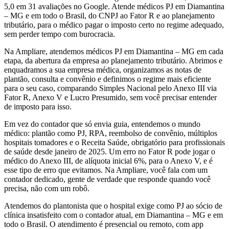
5,0 em 31 avaliações no Google. Atende médicos PJ em Diamantina
– MG e em todo o Brasil, do CNPJ ao Fator R e ao planejamento
tributário, para o médico pagar o imposto certo no regime adequado,
sem perder tempo com burocracia.
Na Ampliare, atendemos médicos PJ em Diamantina – MG em cada
etapa, da abertura da empresa ao planejamento tributário. Abrimos e
enquadramos a sua empresa médica, organizamos as notas de
plantão, consulta e convênio e definimos o regime mais eficiente
para o seu caso, comparando Simples Nacional pelo Anexo III via
Fator R, Anexo V e Lucro Presumido, sem você precisar entender
de imposto para isso.
Em vez do contador que só envia guia, entendemos o mundo
médico: plantão como PJ, RPA, reembolso de convênio, múltiplos
hospitais tomadores e o Receita Saúde, obrigatório para profissionais
de saúde desde janeiro de 2025. Um erro no Fator R pode jogar o
médico do Anexo III, de alíquota inicial 6%, para o Anexo V, e é
esse tipo de erro que evitamos. Na Ampliare, você fala com um
contador dedicado, gente de verdade que responde quando você
precisa, não com um robô.
Atendemos do plantonista que o hospital exige como PJ ao sócio de
clínica insatisfeito com o contador atual, em Diamantina – MG e em
todo o Brasil. O atendimento é presencial ou remoto, com app