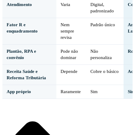
Atendimento
Varia
Digital,
Con
padronizado
Fator R e
Nem
Padrão único
Ana
enquadramento
sempre
Luc
revisa
Plantão, RPA e
Pode não
Não
Rot
convênio
dominar
personaliza
Receita Saúde e
Depende
Cobre o básico
Aco
Reforma Tributária
App próprio
Raramente
Sim
Sim