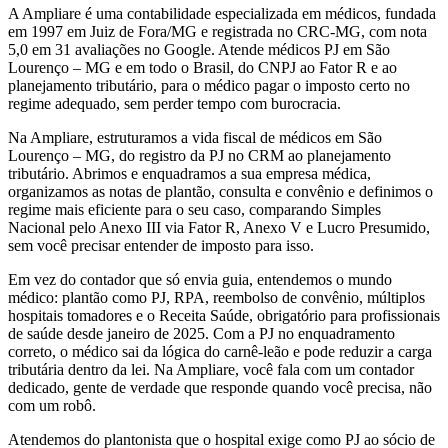
A Ampliare é uma contabilidade especializada em médicos, fundada
em 1997 em Juiz de Fora/MG e registrada no CRC-MG, com nota
5,0 em 31 avaliações no Google. Atende médicos PJ em São
Lourenço – MG e em todo o Brasil, do CNPJ ao Fator R e ao
planejamento tributário, para o médico pagar o imposto certo no
regime adequado, sem perder tempo com burocracia.
Na Ampliare, estruturamos a vida fiscal de médicos em São
Lourenço – MG, do registro da PJ no CRM ao planejamento
tributário. Abrimos e enquadramos a sua empresa médica,
organizamos as notas de plantão, consulta e convênio e definimos o
regime mais eficiente para o seu caso, comparando Simples
Nacional pelo Anexo III via Fator R, Anexo V e Lucro Presumido,
sem você precisar entender de imposto para isso.
Em vez do contador que só envia guia, entendemos o mundo
médico: plantão como PJ, RPA, reembolso de convênio, múltiplos
hospitais tomadores e o Receita Saúde, obrigatório para profissionais
de saúde desde janeiro de 2025. Com a PJ no enquadramento
correto, o médico sai da lógica do carnê-leão e pode reduzir a carga
tributária dentro da lei. Na Ampliare, você fala com um contador
dedicado, gente de verdade que responde quando você precisa, não
com um robô.
Atendemos do plantonista que o hospital exige como PJ ao sócio de