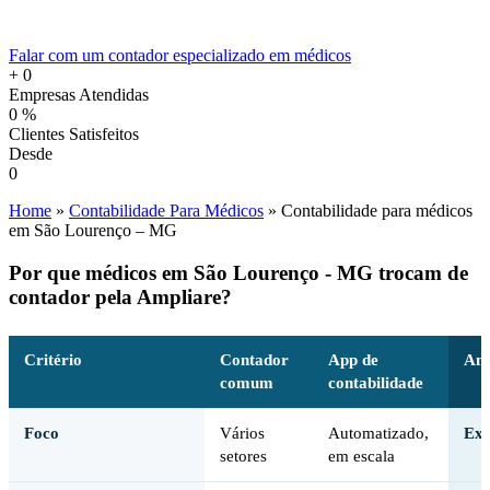
Falar com um contador especializado em médicos
+
0
Empresas Atendidas
0
%
Clientes Satisfeitos
Desde
0
Home
»
Contabilidade Para Médicos
»
Contabilidade para médicos
em São Lourenço – MG
Por que médicos em São Lourenço - MG trocam de
contador pela Ampliare?
Critério
Contador
App de
Amp
comum
contabilidade
Foco
Vários
Automatizado,
Exc
setores
em escala