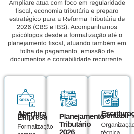
Ampliare
atua com foco em regularidade
fiscal, economia tributária e preparo
estratégico para a Reforma Tributária de
2026 (CBS e IBS). Acompanhamos
psicólogos desde a formalização até o
planejamento fiscal, atuando também em
folha de pagamento, emissão de
documentos e contabilidade recorrente.
Abertura
Escritura
de
Contábil
Planejamento
Empresa
Tributário
Organizaçã
Formalização
2026
técnica