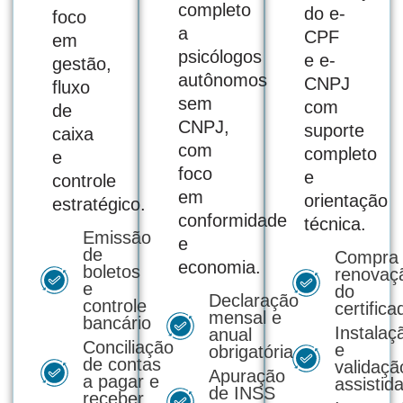
completo
do e-
foco
a
CPF
em
psicólogos
e e-
gestão,
autônomos
CNPJ
fluxo
sem
com
de
CNPJ,
suporte
caixa
com
completo
e
foco
e
controle
em
orientação
estratégico.
conformidade
técnica.
Emissão
e
de
Compra
economia.
boletos
renovaç
e
do
Declaração
controle
certifica
mensal e
bancário
Instalaç
anual
Conciliação
e
obrigatória
de contas
validaçã
Apuração
a pagar e
assistid
de INSS
receber