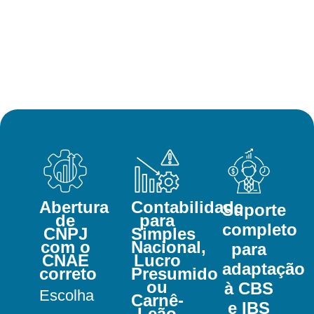
Abertura
Contabilidade
Suporte
de
para
completo
CNPJ
Simples
com o
Nacional,
para
CNAE
Lucro
adaptação
correto
Presumido
ou
à CBS
Escolha
Carnê-
e IBS
Leão