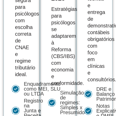
segura
e
para
Estratégias
entrega
psicólogos
para
de
com
psicólogos
demonstrati
escolha
se
contábeis
correta
adaptarem
obrigatórios
de
à
com
CNAE
Reforma
foco
e
(CBS/IBS)
em
regime
com
clínicas
tributário
economia
e
ideal.
e
consultórios
conformidade.
Enquadramento
como MEI, SLU
DRE e
Simulação
ou LTDA
Balanço
de
Patrimon
Registro
regimes:
na
Notas
Simples x
Junta e
Explicat
Presumido
Receita
e DMPL