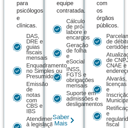
para
equipe
com
psicólogos
contratada.
os
e
órgãos
Cálculo
clínicas.
públicos.
de pró-
labore e
DAS,
Parcela
encargos
DRE e
de débit
Geração
guias
certidõe
de folha
fiscais
Atualiza
e
mensais
de CNPJ
eSocial
Enquadramento
CNAE e
INSS,
no Simples ou
endereç
FGTS e
Presumido
Alvarás,
obrigações
Emissão
licenças
mensais
de
e
Suporte em
notas
Inscriçã
admissões e
com
Municipa
desligamentos
CBS e
Retifica
IBS
e
Saber
Atendimento
regulari
Mais
à legislação
fiscal