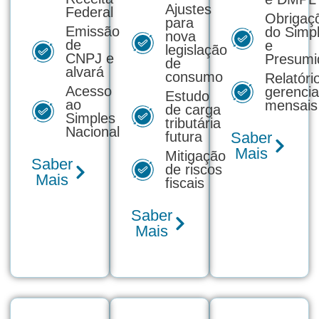
Ajustes
Federal
Obrigaç
para
Emissão
do Simp
nova
de
e
legislação
CNPJ e
Presumi
de
alvará
consumo
Relatóri
Acesso
gerencia
Estudo
ao
mensais
de carga
Simples
tributária
Nacional
futura
Saber
Mais
Mitigação
Saber
de riscos
Mais
fiscais
Saber
Mais