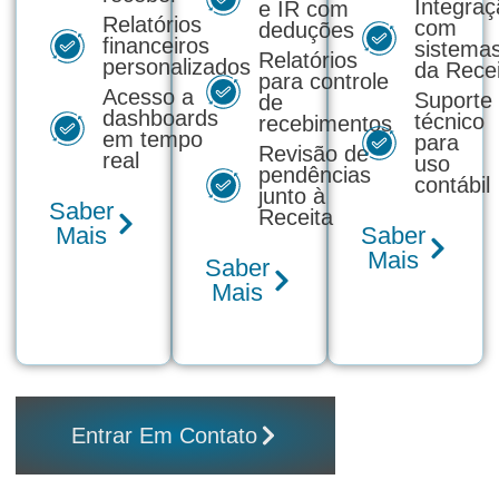
Integraç
e IR com
Relatórios
com
deduções
financeiros
sistema
Relatórios
personalizados
da Recei
para controle
Acesso a
Suporte
de
dashboards
técnico
recebimentos
em tempo
para
Revisão de
real
uso
pendências
contábil
junto à
Saber
Receita
Mais
Saber
Mais
Saber
Mais
Entrar Em Contato