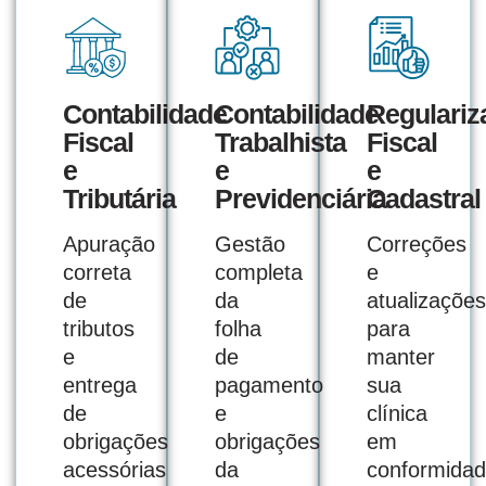
Contabilidade
Contabilidade
Regulariz
Fiscal
Trabalhista
Fiscal
e
e
e
Tributária
Previdenciária
Cadastral
Apuração
Gestão
Correções
correta
completa
e
de
da
atualizações
tributos
folha
para
e
de
manter
entrega
pagamento
sua
de
e
clínica
obrigações
obrigações
em
acessórias
da
conformida