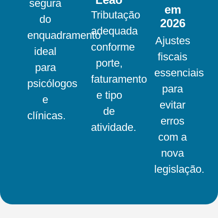
segura
em
Tributação
do
2026
adequada
enquadramento
Ajustes
conforme
ideal
fiscais
porte,
para
essenciais
faturamento
psicólogos
para
e tipo
e
evitar
de
clínicas.
erros
atividade.
com a
nova
legislação.