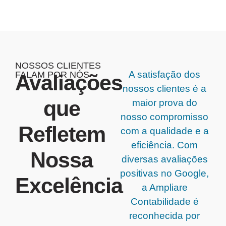
NOSSOS CLIENTES
A satisfação dos
FALAM POR NÓS
Avaliações
nossos clientes é a
que
maior prova do
nosso compromisso
Refletem
com a qualidade e a
eficiência. Com
Nossa
diversas avaliações
positivas no Google,
Excelência
a Ampliare
Contabilidade é
reconhecida por