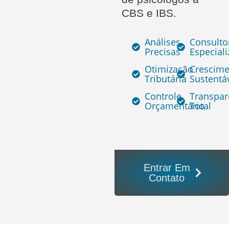
CBS e IBS.
Análises
Consulto
Precisas
Especial
Otimização
Crescim
Tributária
Sustentá
Controle
Transpar
Orçamentário
Total
Entrar Em
Contato