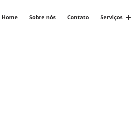
Home
Sobre nós
Contato
Serviços
cias da CBS/IBS e
a com contabilidade