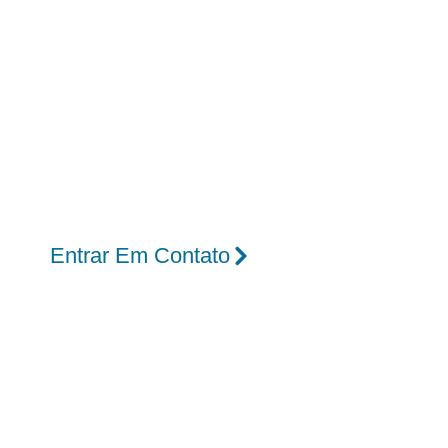
estratégica.
A Reforma Tributária de 2026 exige que clínic
pronta para lidar com a CBS e o IBS.
A Ampliare, referência há 27 anos, auxilia ps
contábil mensal com foco estratégico.
Entrar Em Contato