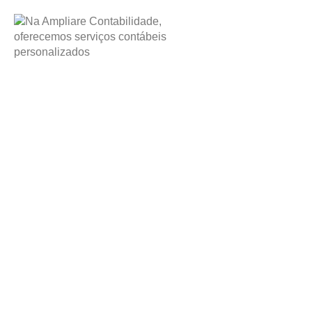
Contabilidade para Psicólogos em Bicas
Antecipe as exigên
prepare sua clínic