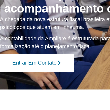
acompanhamento co
A chegada da nova estrutura fiscal brasileir
psicólogos que atuam em Inhaúma.
A contabilidade da Ampliare é estruturada para
formalização até o planejamento fiscal.
Entrar Em Contato