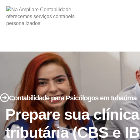
Contabilidade para Psicólogos em Inhaúma
Prepare sua clínica
tributária (CBS e I