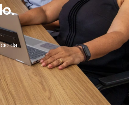
do.
ício da