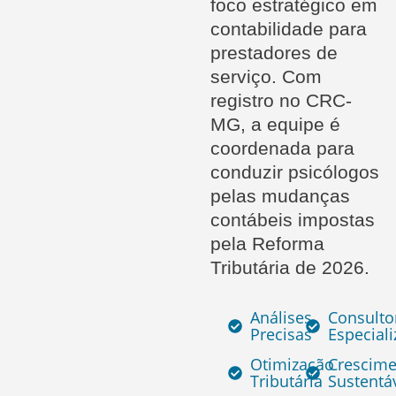
foco estratégico em
contabilidade para
prestadores de
serviço. Com
registro no CRC-
MG, a equipe é
coordenada para
conduzir psicólogos
pelas mudanças
contábeis impostas
pela Reforma
Tributária de 2026.
Análises
Consulto
Precisas
Especial
Otimização
Crescim
Tributária
Sustentá