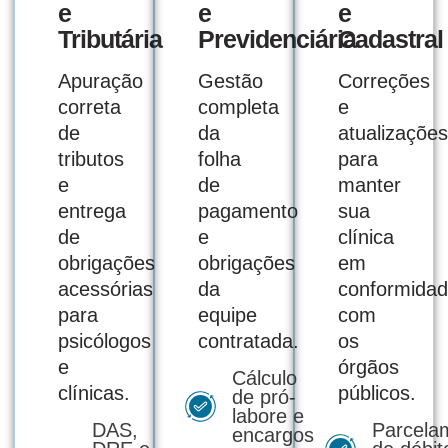
e
e
e
Tributária
Previdenciária
Cadastral
Apuração
Gestão
Correções
correta
completa
e
de
da
atualizações
tributos
folha
para
e
de
manter
entrega
pagamento
sua
de
e
clínica
obrigações
obrigações
em
acessórias
da
conformida
para
equipe
com
psicólogos
contratada.
os
e
órgãos
Cálculo
clínicas.
públicos.
de pró-
labore e
DAS,
Parcela
encargos