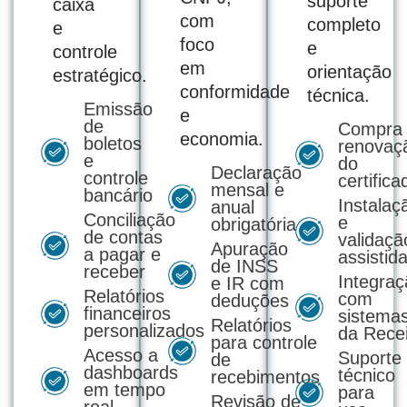
suporte
caixa
com
completo
e
foco
e
controle
em
orientação
estratégico.
conformidade
técnica.
Emissão
e
de
Compra
economia.
boletos
renovaç
e
do
Declaração
controle
certifica
mensal e
bancário
Instalaç
anual
Conciliação
e
obrigatória
de contas
validaçã
Apuração
a pagar e
assistid
de INSS
receber
Integraç
e IR com
Relatórios
com
deduções
financeiros
sistema
Relatórios
personalizados
da Recei
para controle
Acesso a
Suporte
de
dashboards
técnico
recebimentos
em tempo
para
Revisão de
real