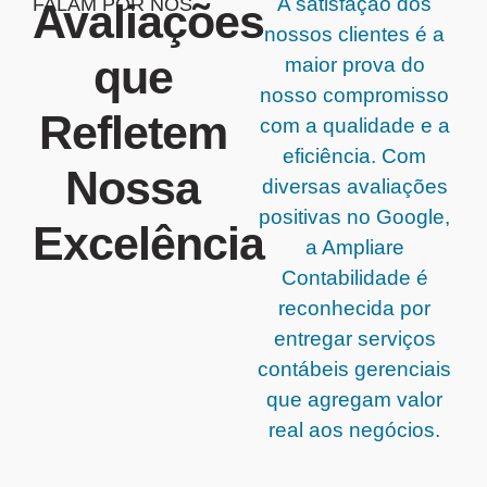
A satisfação dos
FALAM POR NÓS
Avaliações
nossos clientes é a
que
maior prova do
nosso compromisso
Refletem
com a qualidade e a
eficiência. Com
Nossa
diversas avaliações
positivas no Google,
Excelência
a Ampliare
Contabilidade é
reconhecida por
entregar serviços
contábeis gerenciais
que agregam valor
real aos negócios.