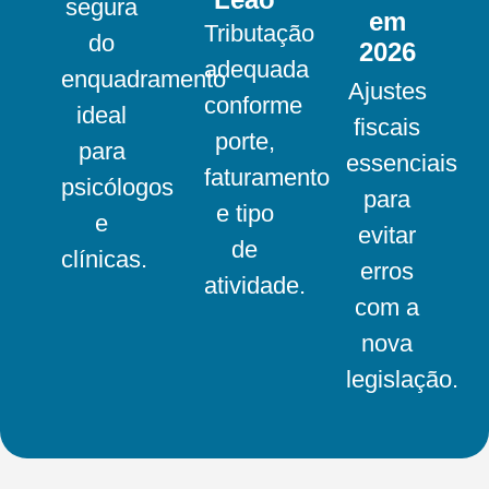
segura
em
Tributação
do
2026
adequada
enquadramento
Ajustes
conforme
ideal
fiscais
porte,
para
essenciais
faturamento
psicólogos
para
e tipo
e
evitar
de
clínicas.
erros
atividade.
com a
nova
legislação.