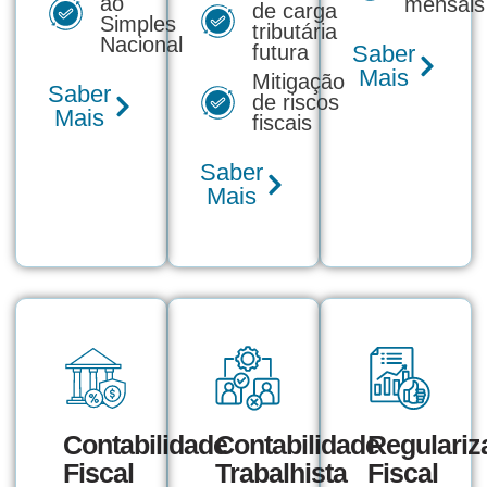
ao
mensais
de carga
Simples
tributária
Nacional
futura
Saber
Mais
Mitigação
Saber
de riscos
Mais
fiscais
Saber
Mais
Contabilidade
Contabilidade
Regulariz
Fiscal
Trabalhista
Fiscal