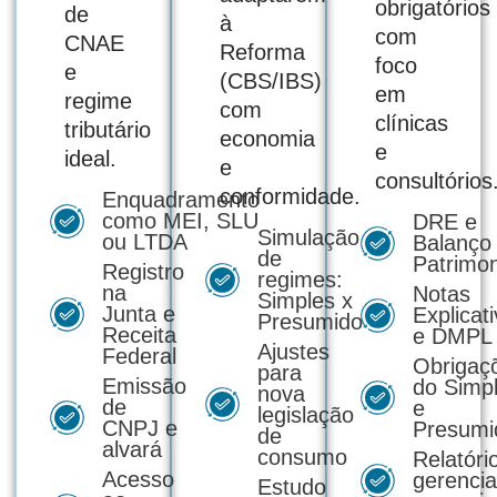
obrigatórios
de
à
com
CNAE
Reforma
foco
e
(CBS/IBS)
em
regime
com
clínicas
tributário
economia
e
ideal.
e
consultórios
conformidade.
Enquadramento
como MEI, SLU
DRE e
Simulação
ou LTDA
Balanço
de
Patrimon
Registro
regimes:
na
Notas
Simples x
Junta e
Explicat
Presumido
Receita
e DMPL
Ajustes
Federal
Obrigaç
para
Emissão
do Simp
nova
de
e
legislação
CNPJ e
Presumi
de
alvará
consumo
Relatóri
Acesso
gerencia
Estudo