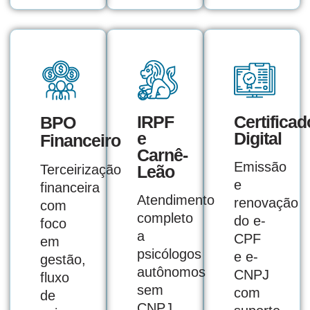
IRPF
Certificad
BPO
e
Digital
Financeiro
Carnê-
Emissão
Terceirização
Leão
e
financeira
Atendimento
renovação
com
completo
do e-
foco
a
CPF
em
psicólogos
e e-
gestão,
autônomos
CNPJ
fluxo
sem
com
de
CNPJ,