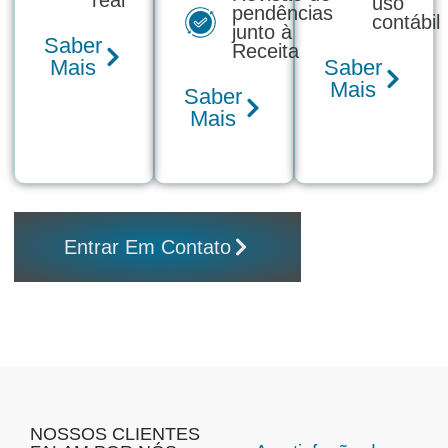
uso
pendências
contábil
junto à
Saber
Receita
Mais
Saber
Mais
Saber
Mais
Entrar Em Contato
NOSSOS CLIENTES