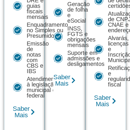
DRE e
de débit
Geração
guias
certidõe
de folha
fiscais
Atualiza
e
mensais
de CNPJ
eSocial
Enquadramento
CNAE e
INSS,
no Simples ou
endereç
FGTS e
Presumido
Alvarás,
obrigações
Emissão
licenças
mensais
de
e
Suporte em
notas
Inscriçã
admissões e
com
Municipa
desligamentos
CBS e
Retifica
IBS
e
Saber
Atendimento
regulari
Mais
à legislação
fiscal
municipal e
federal
Saber
Mais
Saber
Mais