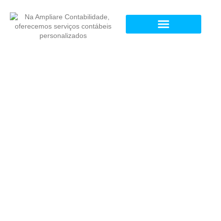
Contabilidade para Psicólogos em Pedra
Bonita
Antecipe as exigências da
CBS/IBS e prepare sua clínica