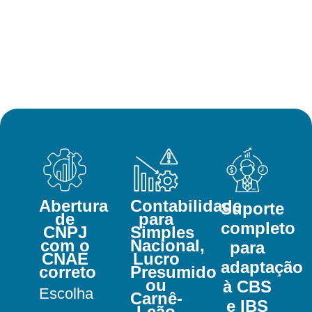
Abertura
Contabilidade
Suporte
de
para
completo
CNPJ
Simples
com o
Nacional,
para
CNAE
Lucro
adaptação
correto
Presumido
ou
à CBS
Escolha
Carnê-
e IBS
Leão