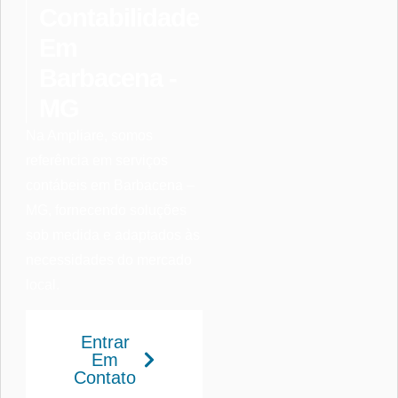
Contabilidade
Em
Barbacena -
MG
Na Ampliare, somos
referência em serviços
contábeis em Barbacena –
MG, fornecendo soluções
sob medida e adaptados às
necessidades do mercado
local.
Entrar
Em
Contato