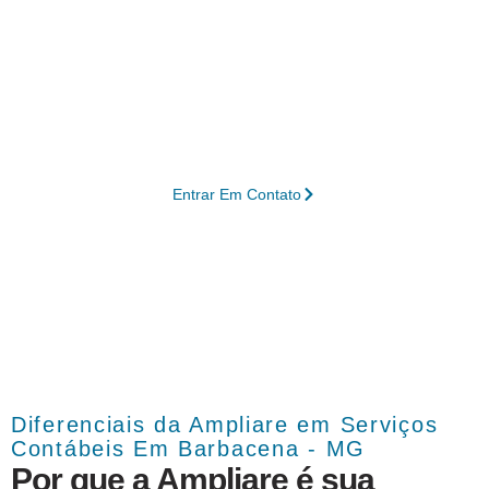
A Ampliare está pronta para entregar
soluções estratégicas em gestão contábil
em Barbacena – MG, ajudando sua
empresa a atingir novos patamares de
produtividade e desenvolvimento contínuo.
Entrar Em Contato
Diferenciais da Ampliare em Serviços
Contábeis Em Barbacena - MG
Por que a Ampliare é sua