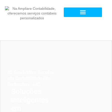
#1 Sua Melhor Escolha
em Contabilidade Em
Barbacena - MG
Soluções
Inteligentes
em