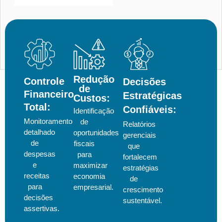
Redução
Controle
Decisões
de
Financeiro
Estratégicas
Custos:
Total:
Confiáveis:
Identificação
Monitoramento
de
Relatórios
detalhado
oportunidades
gerenciais
de
fiscais
que
despesas
para
fortalecem
e
maximizar
estratégias
receitas
economia
de
para
empresarial.
crescimento
decisões
sustentável.
assertivas.