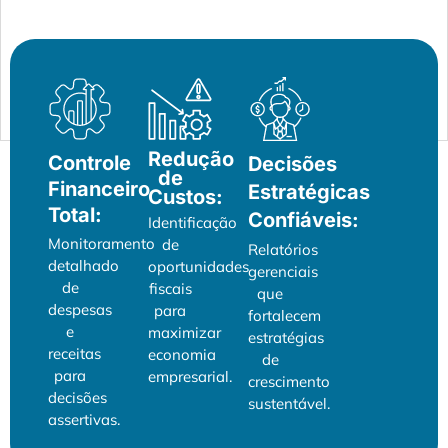
Redução
Controle
Decisões
de
Financeiro
Estratégicas
Custos:
Total:
Confiáveis:
Identificação
Monitoramento
de
Relatórios
detalhado
oportunidades
gerenciais
de
fiscais
que
despesas
para
fortalecem
e
maximizar
estratégias
receitas
economia
de
para
empresarial.
crescimento
decisões
sustentável.
assertivas.