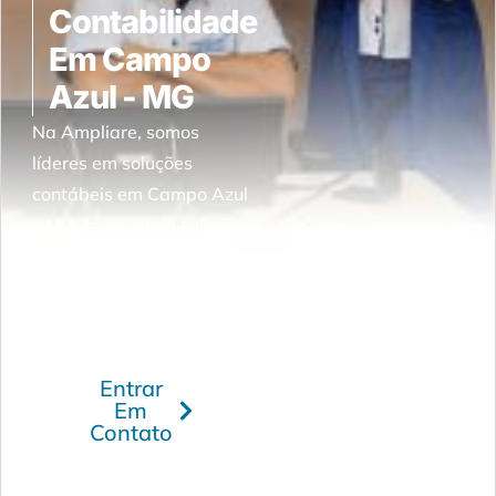
Contabilidade
Em Campo
Azul - MG
Na Ampliare, somos
líderes em soluções
contábeis em Campo Azul
– MG, fornecendo soluções
sob medida e adaptados
às necessidades do
mercado local.
Entrar
Em
Contato