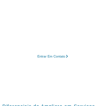
Contábil com Contabilidade
Em Araújos - MG
A Ampliare está pronta para entregar
serviços personalizados em gestão contábil
em Araújos – MG, ajudando sua empresa a
atingir novos patamares de produtividade e
crescimento sustentável.
Entrar Em Contato