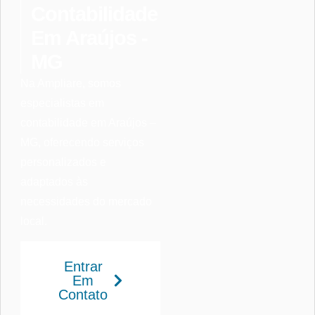
Contabilidade
Em Araújos -
MG
Na Ampliare, somos
especialistas em
contabilidade em Araújos –
MG, oferecendo serviços
personalizados e
adaptados às
necessidades do mercado
local.
Entrar
Em
Contato