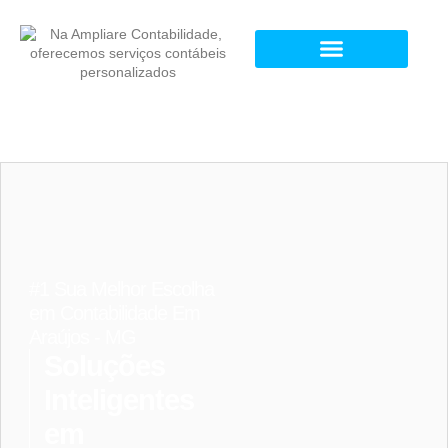
#1 Sua Melhor Escolha
em Contabilidade Em
Araújos - MG
Soluções
Inteligentes
em