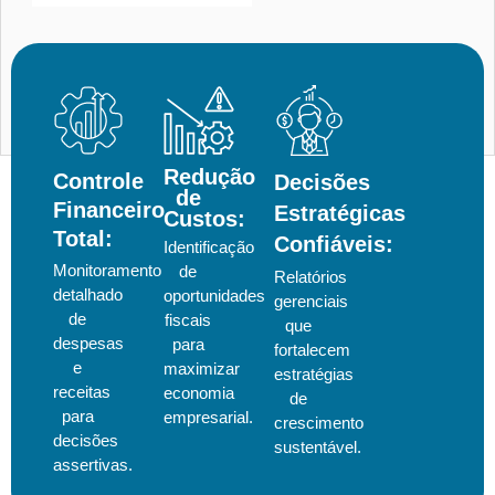
Redução
Controle
Decisões
de
Financeiro
Estratégicas
Custos:
Total:
Confiáveis:
Identificação
Monitoramento
de
Relatórios
detalhado
oportunidades
gerenciais
de
fiscais
que
despesas
para
fortalecem
e
maximizar
estratégias
receitas
economia
de
para
empresarial.
crescimento
decisões
sustentável.
assertivas.