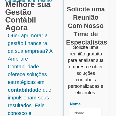
contábeis hoje mesmo
Melhore sua
Solicite uma
Gestão
Reunião
Contábil
Com Nosso
Agora
Time de
Quer aprimorar a
Especialistas
gestão financeira
Solicite uma
da sua empresa? A
reunião gratuita
Ampliare
para analisar sua
Contabilidade
empresa e obter
soluções
oferece soluções
contábeis
estratégicas em
personalizadas e
contabilidade
que
eficientes.
impulsionam seus
Nome
resultados. Fale
conosco e