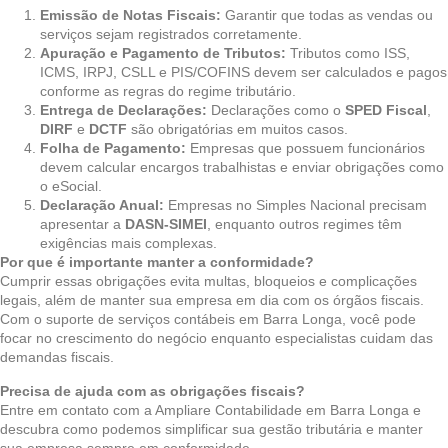
Emissão de Notas Fiscais:
Garantir que todas as vendas ou
serviços sejam registrados corretamente.
Apuração e Pagamento de Tributos:
Tributos como ISS,
ICMS, IRPJ, CSLL e PIS/COFINS devem ser calculados e pagos
conforme as regras do regime tributário.
Entrega de Declarações:
Declarações como o
SPED Fiscal
,
DIRF
e
DCTF
são obrigatórias em muitos casos.
Folha de Pagamento:
Empresas que possuem funcionários
devem calcular encargos trabalhistas e enviar obrigações como
o eSocial.
Declaração Anual:
Empresas no Simples Nacional precisam
apresentar a
DASN-SIMEI
, enquanto outros regimes têm
exigências mais complexas.
Por que é importante manter a conformidade?
Cumprir essas obrigações evita multas, bloqueios e complicações
legais, além de manter sua empresa em dia com os órgãos fiscais.
Com o suporte de serviços contábeis em Barra Longa, você pode
focar no crescimento do negócio enquanto especialistas cuidam das
demandas fiscais.
Precisa de ajuda com as obrigações fiscais?
Entre em contato com a Ampliare Contabilidade em Barra Longa e
descubra como podemos simplificar sua gestão tributária e manter
sua empresa sempre em conformidade.