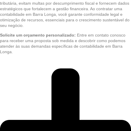
tributária, evitam multas por descumprimento fiscal e fornecem dados
estratégicos que fortalecem a gestão financeira. Ao contratar uma
contabilidade em Barra Longa, você garante conformidade legal e
otimização de recursos, essenciais para o crescimento sustentável do
seu negócio.
Solicite um orçamento personalizado:
Entre em contato conosco
para receber uma proposta sob medida e descobrir como podemos
atender às suas demandas específicas de contabilidade em Barra
Longa.