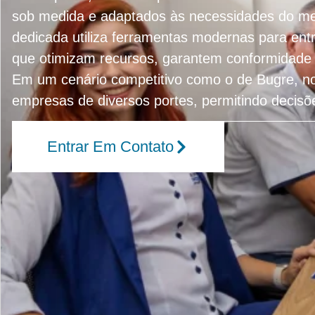
sob medida e adaptados às necessidades do mer
dedicada utiliza ferramentas modernas para entr
que otimizam recursos, garantem conformidade 
Em um cenário competitivo como o de Bugre, n
empresas de diversos portes, permitindo decis
Entrar Em Contato