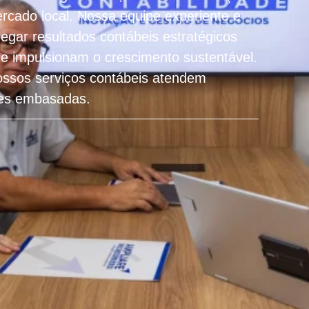
cado local. Nossa equipe experiente e
egar resultados contábeis estratégicos
e impulsionam o crescimento sustentável.
ossos serviços contábeis atendem
ões embasadas.