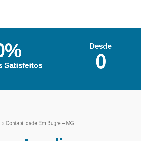
0
%
Desde
0
s Satisfeitos
s
»
Contabilidade Em Bugre – MG