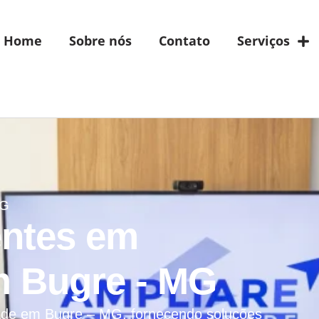
Home
Sobre nós
Contato
Serviços
MG
entes em
m Bugre - MG
dade em Bugre – MG, fornecendo soluções