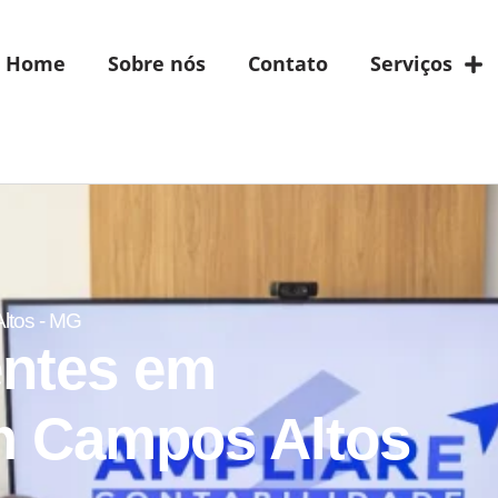
Home
Sobre nós
Contato
Serviços
ltos - MG
entes em
m Campos Altos