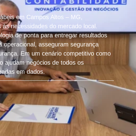
ntábeis em Campos Altos – MG,
s às necessidades do mercado local.
ologia de ponta para entregar resultados
ia operacional, asseguram segurança
gurança. Em um cenário competitivo como
do ajudam negócios de todos os
seadas em dados.