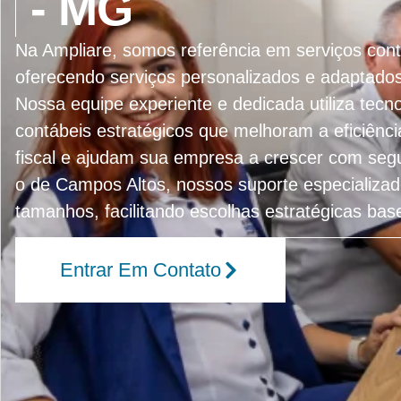
- MG
Na Ampliare, somos referência em serviços co
oferecendo serviços personalizados e adaptado
Nossa equipe experiente e dedicada utiliza tecn
contábeis estratégicos que melhoram a eficiênc
fiscal e ajudam sua empresa a crescer com se
o de Campos Altos, nossos suporte especializa
tamanhos, facilitando escolhas estratégicas ba
Entrar Em Contato