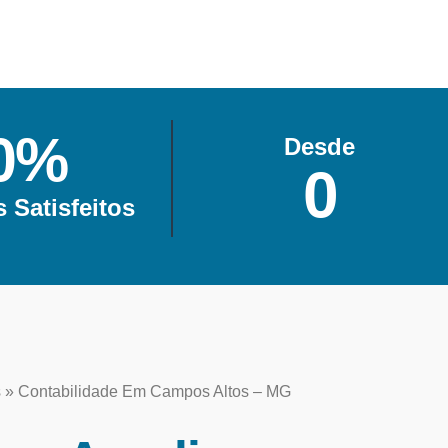
0
%
Desde
0
s Satisfeitos
s
»
Contabilidade Em Campos Altos – MG