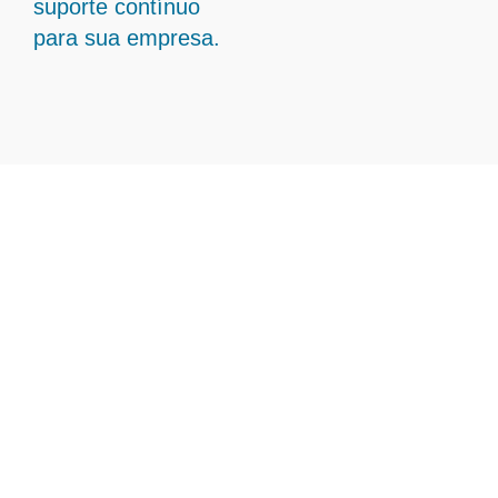
suporte contínuo
para sua empresa.
Transforme Sua Gestão
Contábil com Contabilidade
Em Cristina - MG
A Ampliare está preparada para oferecer
soluções estratégicas em gestão contábil
em Cristina – MG, permitindo que seu
negócio alcance níveis superiores de
eficiência e crescimento sustentável.