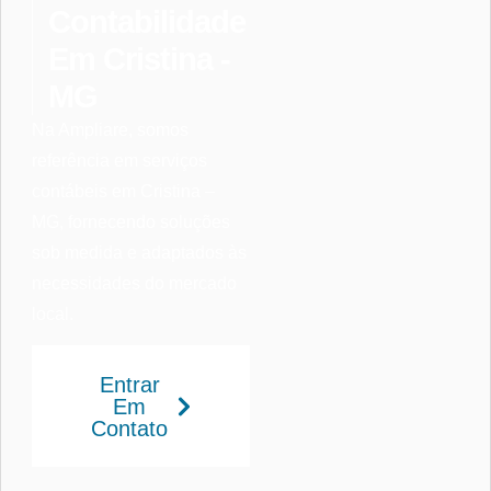
Contabilidade
Em Cristina -
MG
Na Ampliare, somos
referência em serviços
contábeis em Cristina –
MG, fornecendo soluções
sob medida e adaptados às
necessidades do mercado
local.
Entrar
Em
Contato