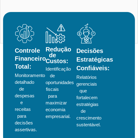
Redução
Controle
Decisões
de
Financeiro
Estratégicas
Custos:
Total:
Confiáveis:
Identificação
Monitoramento
de
Relatórios
detalhado
oportunidades
gerenciais
de
fiscais
que
despesas
para
fortalecem
e
maximizar
estratégias
receitas
economia
de
para
empresarial.
crescimento
decisões
sustentável.
assertivas.