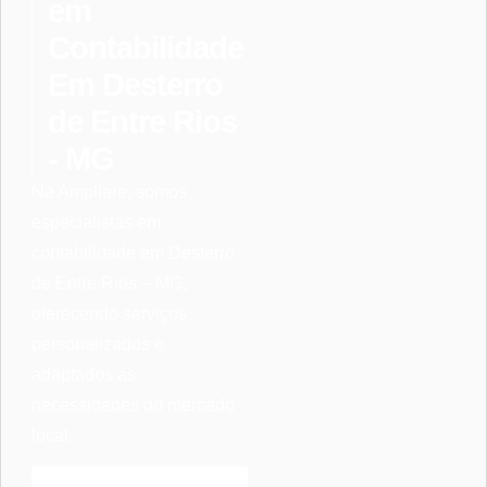
em
Contabilidade
Em Desterro
de Entre Rios
- MG
Na Ampliare, somos
especialistas em
contabilidade em Desterro
de Entre Rios – MG,
oferecendo serviços
personalizados e
adaptados às
necessidades do mercado
local.