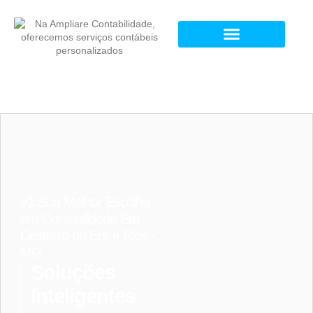
#1 Sua Melhor Escolha
em Contabilidade Em
Desterro de Entre Rios -
MG
Soluções
Inteligentes