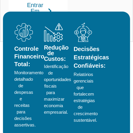
Entrar
Em
Contato
Redução
Controle
Decisões
de
Financeiro
Estratégicas
Custos:
Total:
Confiáveis:
Identificação
Monitoramento
de
Relatórios
detalhado
oportunidades
gerenciais
de
fiscais
que
despesas
para
fortalecem
e
maximizar
estratégias
receitas
economia
de
para
empresarial.
crescimento
decisões
sustentável.
assertivas.