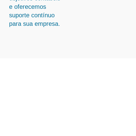
e oferecemos
suporte contínuo
para sua empresa.
Transforme Sua Gestão
Contábil com Contabilidade
Em Diamantina - MG
A Ampliare está preparada para oferecer
soluções estratégicas em contabilidade em
Diamantina – MG, permitindo que seu