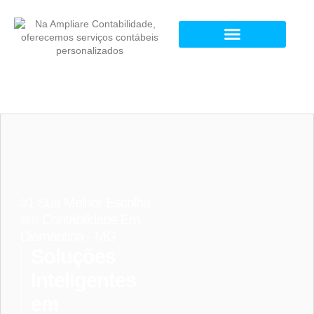
#1 Sua Melhor Escolha
em Contabilidade Em
Diamantina - MG
Soluções
Inteligentes
em