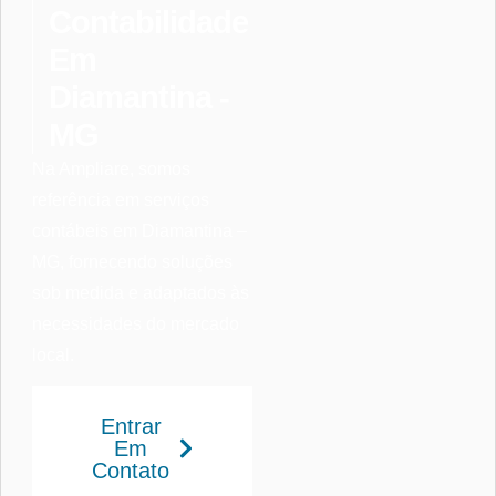
Contabilidade
Em
Diamantina -
MG
Na Ampliare, somos
referência em serviços
contábeis em Diamantina –
MG, fornecendo soluções
sob medida e adaptados às
necessidades do mercado
local.
Entrar
Em
Contato