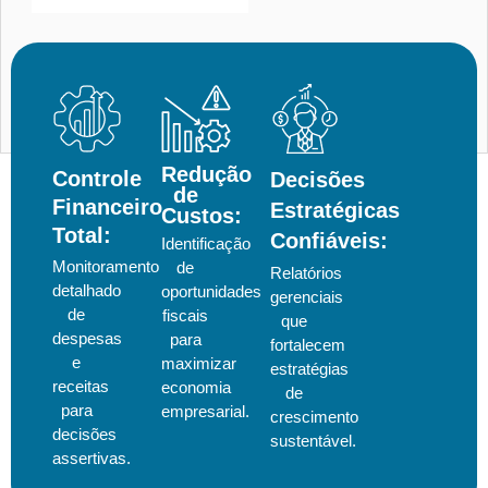
Redução
Controle
Decisões
de
Financeiro
Estratégicas
Custos:
Total:
Confiáveis:
Identificação
Monitoramento
de
Relatórios
detalhado
oportunidades
gerenciais
de
fiscais
que
despesas
para
fortalecem
e
maximizar
estratégias
receitas
economia
de
para
empresarial.
crescimento
decisões
sustentável.
assertivas.