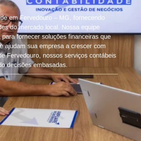
dade em Fervedouro – MG, fornecendo
des do mercado local. Nossa equipe
a para fornecer soluções financeiras que
l e ajudam sua empresa a crescer com
e Fervedouro, nossos serviços contábeis
ndo decisões embasadas.