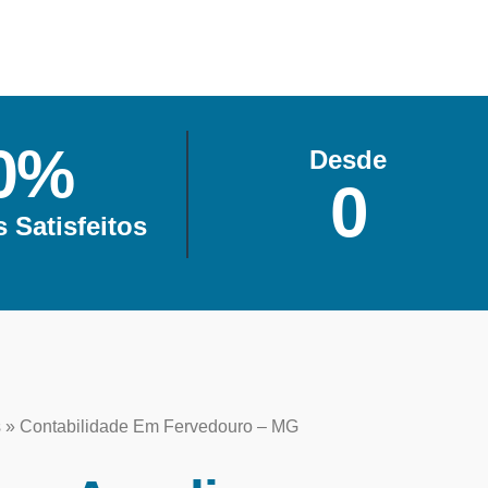
0
%
Desde
0
s Satisfeitos
s
»
Contabilidade Em Fervedouro – MG