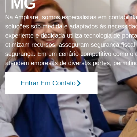
MG
Na Ampliare, somos especialistas em contabili
soluções sob medida e adaptados às necessida
experiente e dedicada utiliza tecnologia de pont
otimizam recursos, asseguram segurança fisca
segurança. Em um cenário competitivo como o d
atendem empresas de diversos portes, permiti
Entrar Em Contato