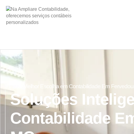
#1 Sua Melhor Escolha em Contabilidade Em Fervedou
Soluções Intelig
Contabilidade E