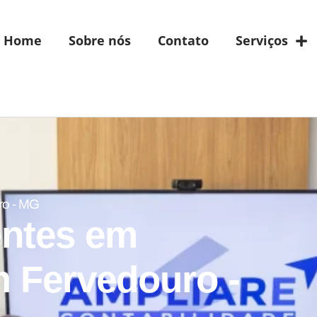
Home
Sobre nós
Contato
Serviços
ro - MG
entes em
m Fervedouro -