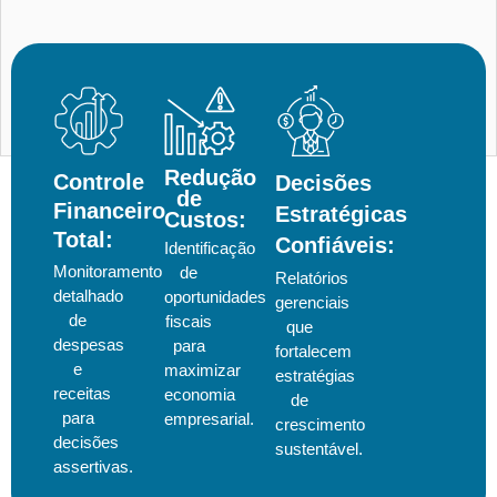
Redução
Controle
Decisões
de
Financeiro
Estratégicas
Custos:
Total:
Confiáveis:
Identificação
Monitoramento
de
Relatórios
detalhado
oportunidades
gerenciais
de
fiscais
que
despesas
para
fortalecem
e
maximizar
estratégias
receitas
economia
de
para
empresarial.
crescimento
decisões
sustentável.
assertivas.