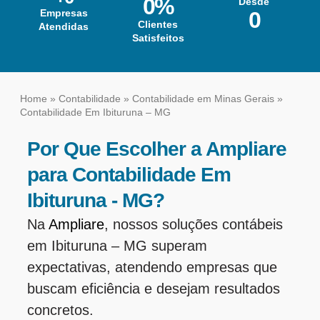
0
%
Desde
Empresas
0
Clientes
Atendidas
Satisfeitos
Home
»
Contabilidade
»
Contabilidade em Minas Gerais
»
Contabilidade Em Ibituruna – MG
Por Que Escolher a Ampliare
para Contabilidade Em
Ibituruna - MG?
Na
Ampliare
, nossos soluções contábeis
em Ibituruna – MG superam
expectativas, atendendo empresas que
buscam eficiência e desejam resultados
concretos.