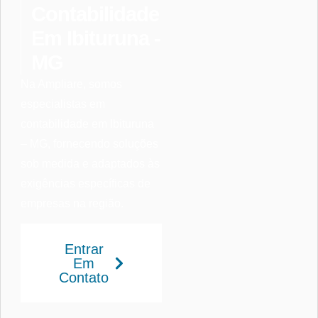
Contabilidade
Em Ibituruna -
MG
Na Ampliare, somos
especialistas em
contabilidade em Ibituruna
– MG, fornecendo soluções
sob medida e adaptados às
exigências específicas de
empresas na região.
Entrar
Em
Contato