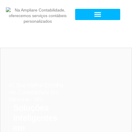
#1 Sua Melhor Escolha
em Contabilidade Em
Ibituruna - MG
Soluções
Inteligentes
em