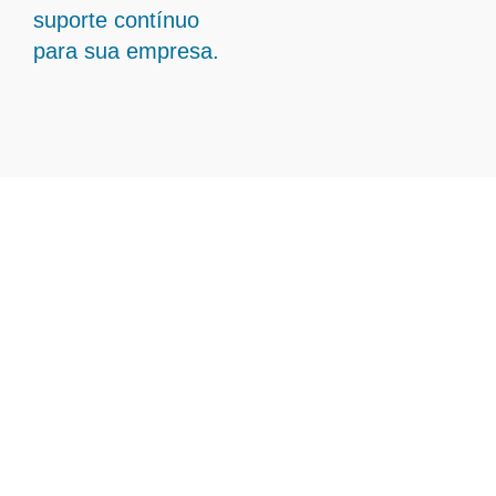
suporte contínuo
para sua empresa.
Transforme Sua Gestão
Contábil com Contabilidade
Em Ibituruna - MG
A Ampliare está preparada para oferecer
serviços personalizados em contabilidade
em Ibituruna – MG, ajudando sua empresa
a atingir novos patamares de eficiência e