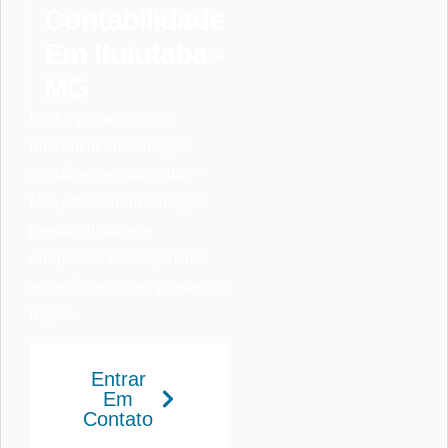
Contabilidade
Em Ituiutaba -
MG
Na Ampliare, somos
referência em serviços
contábeis em Ituiutaba –
MG, oferecendo serviços
personalizados e
adaptados às exigências
específicas de empresas na
região.
Entrar
Em
Contato