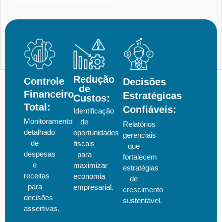
Redução
Controle
Decisões
de
Financeiro
Estratégicas
Custos:
Total:
Confiáveis:
Identificação
Monitoramento
de
Relatórios
detalhado
oportunidades
gerenciais
de
fiscais
que
despesas
para
fortalecem
e
maximizar
estratégias
receitas
economia
de
para
empresarial.
crescimento
decisões
sustentável.
assertivas.