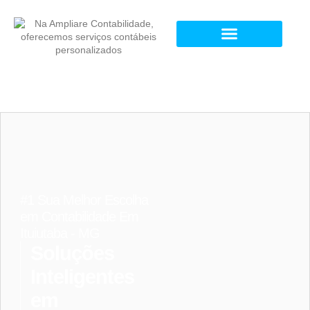
#1 Sua Melhor Escolha
em Contabilidade Em
Ituiutaba - MG
Soluções
Inteligentes
em