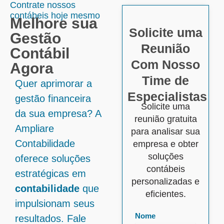
Contrate nossos
contábeis hoje mesmo
Melhore sua
Solicite uma
Gestão
Reunião
Contábil
Com Nosso
Agora
Time de
Quer aprimorar a
Especialistas
gestão financeira
Solicite uma
da sua empresa? A
reunião gratuita
Ampliare
para analisar sua
Contabilidade
empresa e obter
soluções
oferece soluções
contábeis
estratégicas em
personalizadas e
contabilidade
que
eficientes.
impulsionam seus
Nome
resultados. Fale