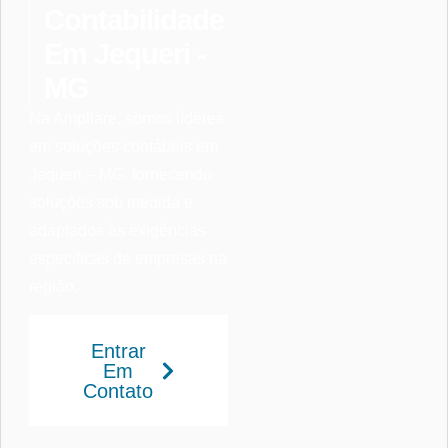
Contabilidade
Em Jequeri -
MG
Na Ampliare, somos líderes
em soluções contábeis em
Jequeri – MG, fornecendo
soluções sob medida e
adaptados às exigências
específicas de empresas na
região.
Entrar
Em
Contato