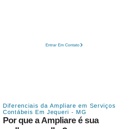
serviços personalizados em contabilidade
em Jequeri – MG, permitindo que seu
negócio alcance níveis superiores de
produtividade e desenvolvimento contínuo.
Entrar Em Contato
Diferenciais da Ampliare em Serviços
Contábeis Em Jequeri - MG
Por que a Ampliare é sua