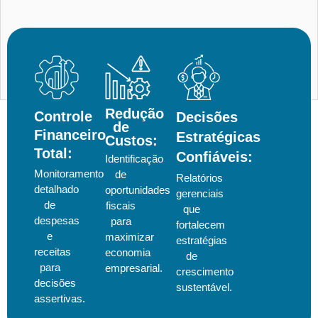
Redução
Controle
Decisões
de
Financeiro
Estratégicas
Custos:
Total:
Confiáveis:
Identificação
Monitoramento
de
Relatórios
detalhado
oportunidades
gerenciais
de
fiscais
que
despesas
para
fortalecem
e
maximizar
estratégias
receitas
economia
de
para
empresarial.
crescimento
decisões
sustentável.
assertivas.