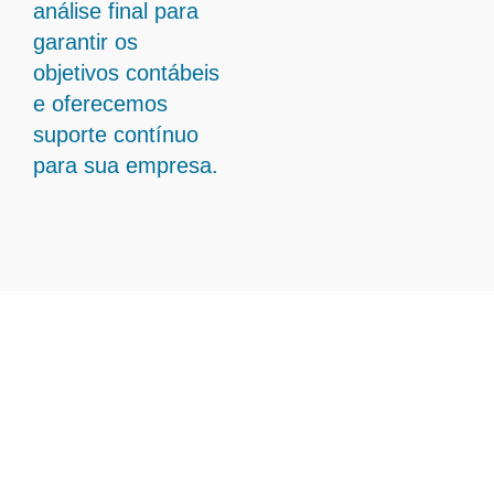
análise final para
garantir os
objetivos contábeis
e oferecemos
suporte contínuo
para sua empresa.
Transforme Sua Gestão
Contábil com Contabilidade
Em Jequeri - MG
A Ampliare está pronta para entregar