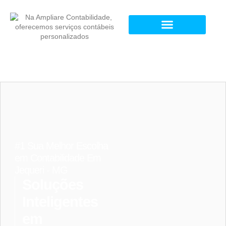
#1 Sua Melhor Escolha
em Contabilidade Em
Jequeri - MG
Soluções
Inteligentes
em