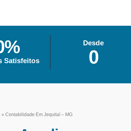
0
%
Desde
0
s Satisfeitos
s
»
Contabilidade Em Jequitaí – MG