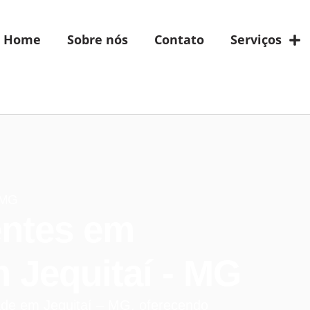
Home
Sobre nós
Contato
Serviços
- MG
entes em
 Jequitaí - MG
dade em Jequitaí – MG, oferecendo