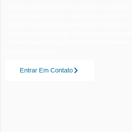
serviços personalizados e adaptados às exigênc
Nossa equipe altamente qualificada utiliza ferr
contábeis estratégicos que otimizam recursos,
crescimento sustentável. Em um cenário competi
contábeis ajudam negócios de todos os tamanhos
baseadas em dados.
Entrar Em Contato