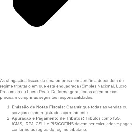
As obrigações fiscais de uma empresa em Jordânia dependem do
regime tributário em que está enquadrada (Simples Nacional, Lucro
Presumido ou Lucro Real). De forma geral, todas as empresas
precisam cumprir as seguintes responsabilidades:
Emissão de Notas Fiscais:
Garantir que todas as vendas ou
serviços sejam registrados corretamente.
Apuração e Pagamento de Tributos:
Tributos como ISS,
ICMS, IRPJ, CSLL e PIS/COFINS devem ser calculados e pagos
conforme as regras do regime tributário.