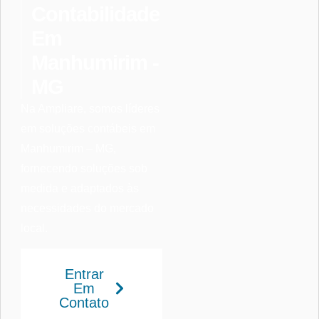
Contabilidade
Em
Manhumirim -
MG
Na Ampliare, somos líderes
em soluções contábeis em
Manhumirim – MG,
fornecendo soluções sob
medida e adaptados às
necessidades do mercado
local.
Entrar
Em
Contato