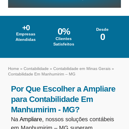
+
0
0
%
Desde
Empresas
0
Clientes
Atendidas
Satisfeitos
Home
»
Contabilidade
»
Contabilidade em Minas Gerais
»
Contabilidade Em Manhumirim – MG
Por Que Escolher a Ampliare
para Contabilidade Em
Manhumirim - MG?
Na
Ampliare
, nossos soluções contábeis
em Manhumirim – MG superam