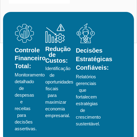
Redução
Controle
Decisões
de
Financeiro
Estratégicas
Custos:
Total:
Confiáveis:
Identificação
Monitoramento
de
Relatórios
detalhado
oportunidades
gerenciais
de
fiscais
que
despesas
para
fortalecem
e
maximizar
estratégias
receitas
economia
de
para
empresarial.
crescimento
decisões
sustentável.
assertivas.