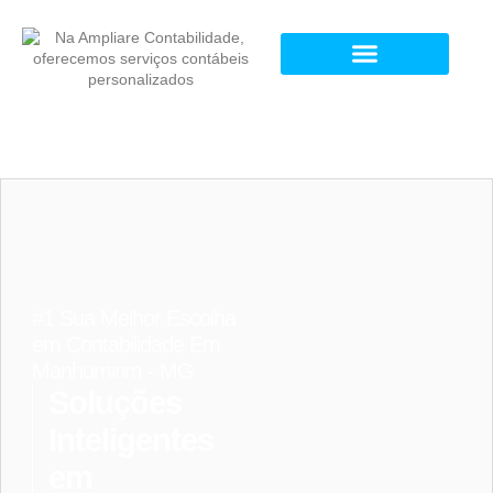
#1 Sua Melhor Escolha
em Contabilidade Em
Manhumirim - MG
Soluções
Inteligentes
em