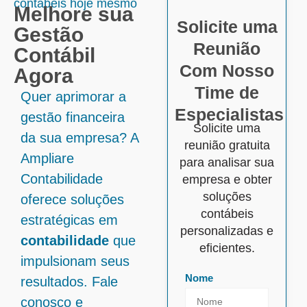
contábeis hoje mesmo
Melhore sua
Solicite uma
Gestão
Reunião
Contábil
Com Nosso
Agora
Time de
Quer aprimorar a
Especialistas
gestão financeira
Solicite uma
da sua empresa? A
reunião gratuita
Ampliare
para analisar sua
Contabilidade
empresa e obter
soluções
oferece soluções
contábeis
estratégicas em
personalizadas e
contabilidade
que
eficientes.
impulsionam seus
Nome
resultados. Fale
conosco e