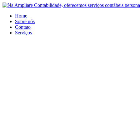
Ir
para
Home
o
Sobre nós
conteúdo
Contato
Serviços