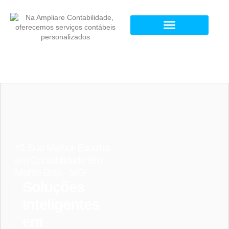
#1 Sua Melhor Escolha
em Contabilidade Em
Monte Belo - MG
Soluções
Inteligentes
em