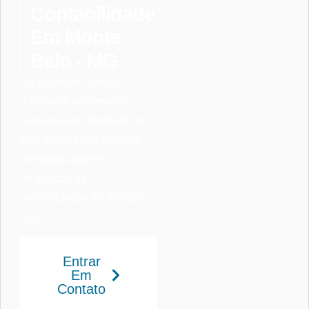
Contabilidade
Em Monte
Belo - MG
Na Ampliare, somos
referência em serviços
contábeis em Monte Belo –
MG, oferecendo serviços
personalizados e
adaptados às
necessidades do mercado
local.
Entrar
Em
Contato