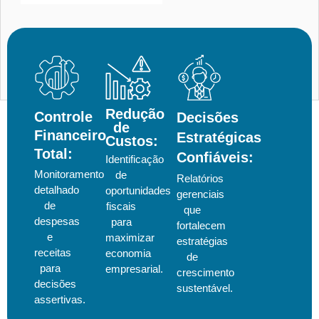
Redução
Controle
Decisões
de
Financeiro
Estratégicas
Custos:
Total:
Confiáveis:
Identificação
Monitoramento
de
Relatórios
detalhado
oportunidades
gerenciais
de
fiscais
que
despesas
para
fortalecem
e
maximizar
estratégias
receitas
economia
de
para
empresarial.
crescimento
decisões
sustentável.
assertivas.