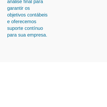
análise final para
garantir os
objetivos contábeis
e oferecemos
suporte contínuo
para sua empresa.
Transforme Sua Gestão
Contábil com Contabilidade
Em Nanuque - MG
A Ampliare está preparada para oferecer