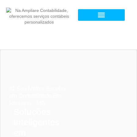
#1 Sua Melhor Escolha
em Contabilidade Em
Nanuque - MG
Soluções
Inteligentes
em