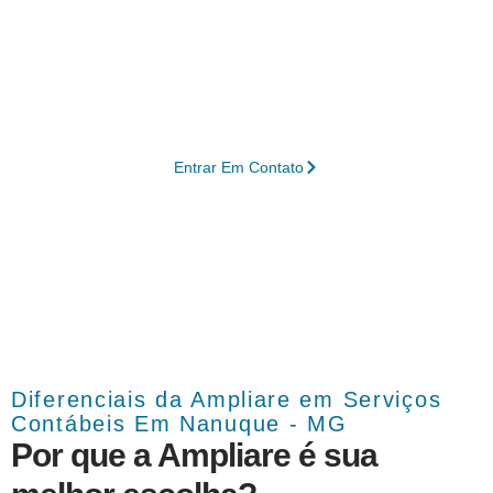
serviços personalizados em gestão contábil
em Nanuque – MG, permitindo que seu
negócio alcance níveis superiores de
eficiência e crescimento sustentável.
Entrar Em Contato
Diferenciais da Ampliare em Serviços
Contábeis Em Nanuque - MG
Por que a Ampliare é sua