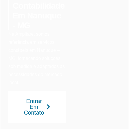
Contabilidade
Em Nanuque
- MG
Na Ampliare, somos
referência em serviços
contábeis em Nanuque –
MG, fornecendo soluções
sob medida e adaptados às
necessidades do mercado
local.
Entrar
Em
Contato