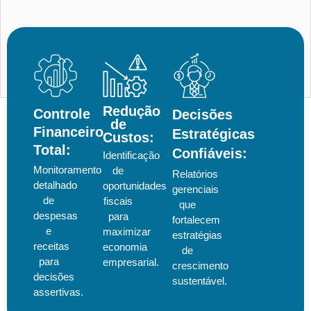
Redução
Controle
Decisões
de
Financeiro
Estratégicas
Custos:
Total:
Confiáveis:
Identificação
Monitoramento
de
Relatórios
detalhado
oportunidades
gerenciais
de
fiscais
que
despesas
para
fortalecem
e
maximizar
estratégias
receitas
economia
de
para
empresarial.
crescimento
decisões
sustentável.
assertivas.