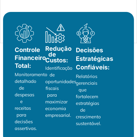
Redução
Controle
Decisões
de
Financeiro
Estratégicas
Custos:
Total:
Confiáveis:
Identificação
Monitoramento
de
Relatórios
detalhado
oportunidades
gerenciais
de
fiscais
que
despesas
para
fortalecem
e
maximizar
estratégias
receitas
economia
de
para
empresarial.
crescimento
decisões
sustentável.
assertivas.