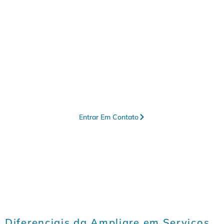
Contábil com Contabilidade
Em Passa Quatro - MG
A Ampliare está pronta para entregar
serviços personalizados em contabilidade
em Passa Quatro – MG, permitindo que
seu negócio alcance níveis superiores de
eficiência e desenvolvimento contínuo.
Entrar Em Contato
Diferenciais da Ampliare em Serviços