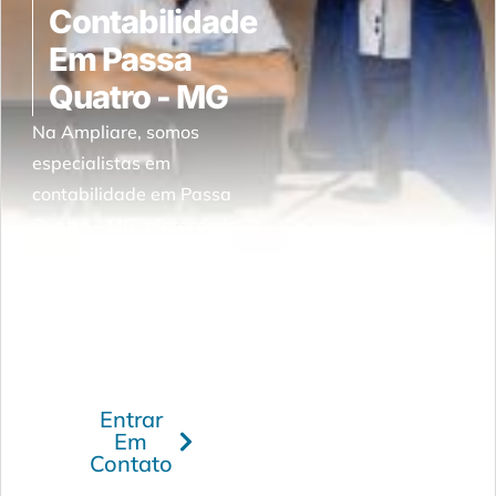
Contabilidade
Em Passa
Quatro - MG
Na Ampliare, somos
especialistas em
contabilidade em Passa
Quatro – MG, oferecendo
serviços personalizados e
adaptados às
necessidades do mercado
local.
Entrar
Em
Contato