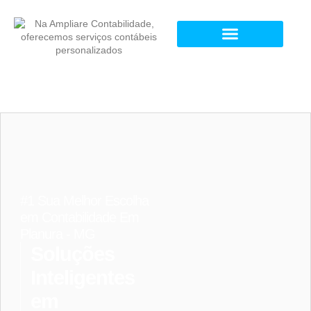
#1 Sua Melhor Escolha
em Contabilidade Em
Planura - MG
Soluções
Inteligentes
em