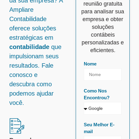
da sua empresa? A
reunião gratuita
Ampliare
para analisar sua
Contabilidade
empresa e obter
soluções
oferece soluções
contábeis
estratégicas em
personalizadas e
contabilidade
que
eficientes.
impulsionam seus
Nome
resultados. Fale
conosco e
descubra como
Como Nos
podemos ajudar
Encontrou?
você.
Seu Melhor E-
mail