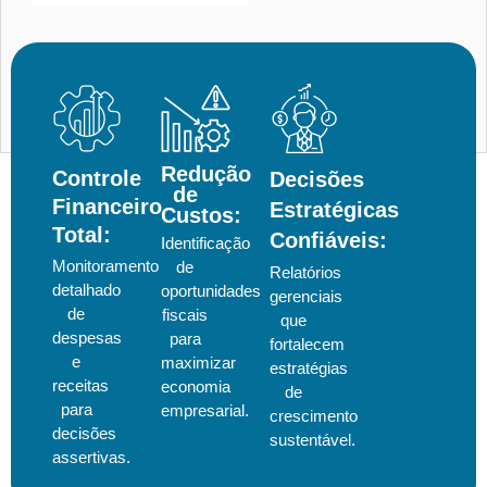
Redução
Controle
Decisões
de
Financeiro
Estratégicas
Custos:
Total:
Confiáveis:
Identificação
Monitoramento
de
Relatórios
detalhado
oportunidades
gerenciais
de
fiscais
que
despesas
para
fortalecem
e
maximizar
estratégias
receitas
economia
de
para
empresarial.
crescimento
decisões
sustentável.
assertivas.