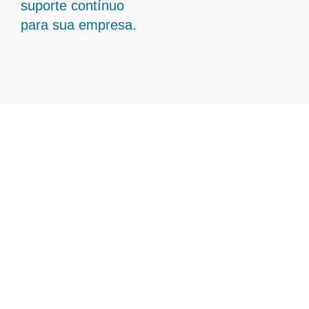
suporte contínuo
para sua empresa.
Transforme Sua Gestão
Contábil com Contabilidade
Em Planura - MG
A Ampliare está pronta para entregar
soluções estratégicas em gestão contábil
em Planura – MG, ajudando sua empresa a
atingir novos patamares de eficiência e
desenvolvimento contínuo.