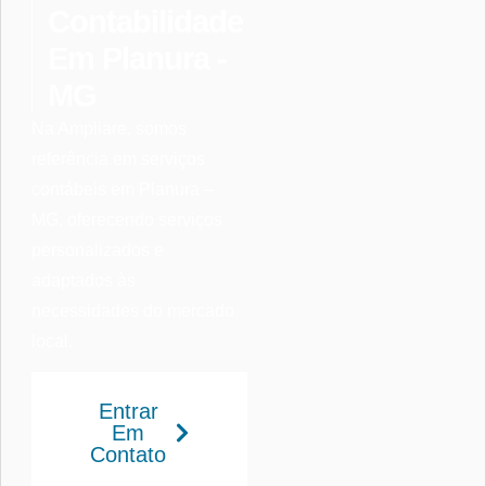
Contabilidade
Em Planura -
MG
Na Ampliare, somos
referência em serviços
contábeis em Planura –
MG, oferecendo serviços
personalizados e
adaptados às
necessidades do mercado
local.
Entrar
Em
Contato