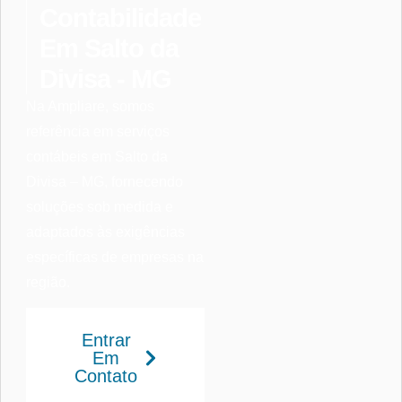
Contabilidade
Em Salto da
Divisa - MG
Na Ampliare, somos
referência em serviços
contábeis em Salto da
Divisa – MG, fornecendo
soluções sob medida e
adaptados às exigências
específicas de empresas na
região.
Entrar
Em
Contato