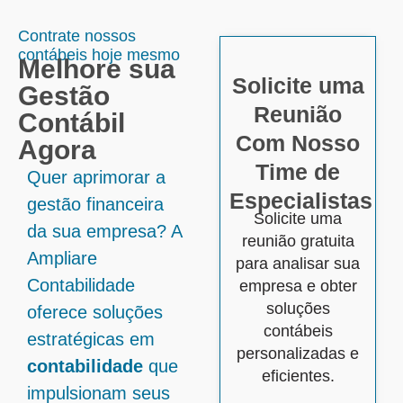
Contrate nossos
contábeis hoje mesmo
Melhore sua
Solicite uma
Gestão
Reunião
Contábil
Com Nosso
Agora
Time de
Quer aprimorar a
Especialistas
gestão financeira
Solicite uma
da sua empresa? A
reunião gratuita
Ampliare
para analisar sua
Contabilidade
empresa e obter
soluções
oferece soluções
contábeis
estratégicas em
personalizadas e
contabilidade
que
eficientes.
impulsionam seus