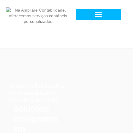
#1 Sua Melhor Escolha
em Contabilidade Em
Salto da Divisa - MG
Soluções
Inteligentes
em