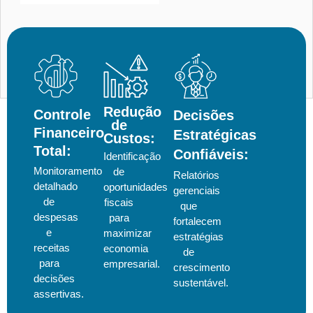
Redução
Controle
Decisões
de
Financeiro
Estratégicas
Custos:
Total:
Confiáveis:
Identificação
Monitoramento
de
Relatórios
detalhado
oportunidades
gerenciais
de
fiscais
que
despesas
para
fortalecem
e
maximizar
estratégias
receitas
economia
de
para
empresarial.
crescimento
decisões
sustentável.
assertivas.