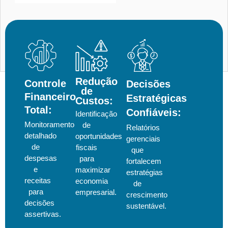
Redução
Controle
Decisões
de
Financeiro
Estratégicas
Custos:
Total:
Confiáveis:
Identificação
Monitoramento
de
Relatórios
detalhado
oportunidades
gerenciais
de
fiscais
que
despesas
para
fortalecem
e
maximizar
estratégias
receitas
economia
de
para
empresarial.
crescimento
decisões
sustentável.
assertivas.