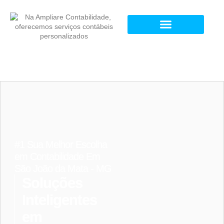
#1 Sua Melhor Escolha
em Contabilidade Em
São João da Mata - MG
Soluções
Inteligentes
em