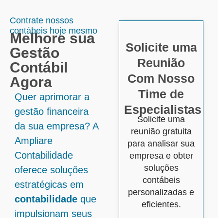
Contrate nossos
contábeis hoje mesmo
Melhore sua
Solicite uma
Gestão
Reunião
Contábil
Com Nosso
Agora
Time de
Quer aprimorar a
Especialistas
gestão financeira
Solicite uma
da sua empresa? A
reunião gratuita
Ampliare
para analisar sua
Contabilidade
empresa e obter
soluções
oferece soluções
contábeis
estratégicas em
personalizadas e
contabilidade
que
eficientes.
impulsionam seus