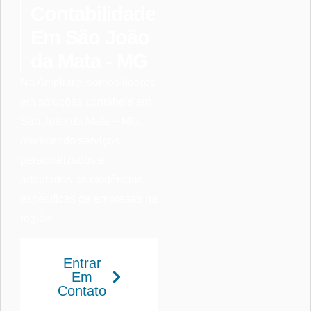
Contabilidade
Em São João
da Mata - MG
Na Ampliare, somos líderes
em soluções contábeis em
São João da Mata – MG,
oferecendo serviços
personalizados e
adaptados às exigências
específicas de empresas na
região.
Entrar
Em
Contato