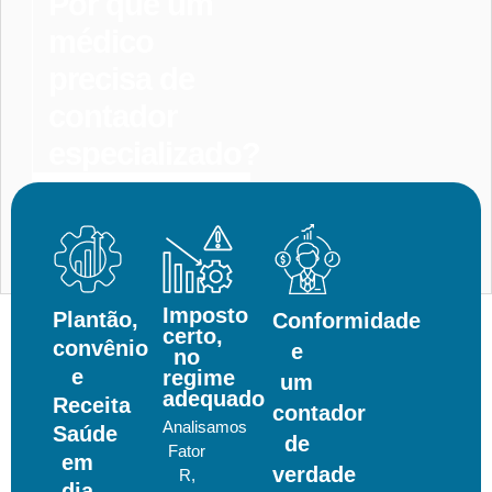
Por que um
médico
precisa de
contador
especializado?
Entrar
Em
Contato
Imposto
Plantão,
Conformidade
certo,
convênio
e
no
e
regime
um
adequado
Receita
contador
Analisamos
Saúde
de
Fator
em
verdade
R,
dia