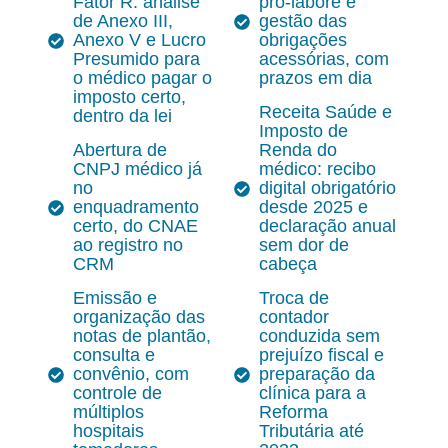
Fator R: análise
pró-labore e
de Anexo III,
gestão das
Anexo V e Lucro
obrigações
Presumido para
acessórias, com
o médico pagar o
prazos em dia
imposto certo,
Receita Saúde e
dentro da lei
Imposto de
Abertura de
Renda do
CNPJ médico já
médico: recibo
no
digital obrigatório
enquadramento
desde 2025 e
certo, do CNAE
declaração anual
ao registro no
sem dor de
CRM
cabeça
Emissão e
Troca de
organização das
contador
notas de plantão,
conduzida sem
consulta e
prejuízo fiscal e
convênio, com
preparação da
controle de
clínica para a
múltiplos
Reforma
hospitais
Tributária até