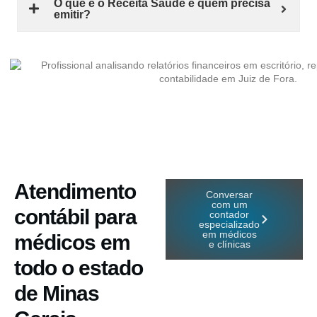
O que é o Receita Saúde e quem precisa
emitir?
Atendimento
Conversar
com um
contábil para
contador
especializado
em médicos
médicos em
e clínicas
todo o estado
de Minas