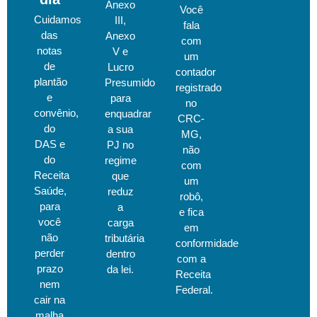
Anexo
Você
Cuidamos
III,
fala
das
Anexo
com
notas
V e
um
de
Lucro
contador
plantão
Presumido
registrado
e
para
no
convênio,
enquadrar
CRC-
do
a sua
MG,
DAS e
PJ no
não
do
regime
com
Receita
que
um
Saúde,
reduz
robô,
para
a
e fica
você
carga
em
não
tributária
conformidade
perder
dentro
com a
prazo
da lei.
Receita
nem
Federal.
cair na
malha