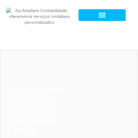
Ampliare Contabilidade ·
especializada em
médicos em Arinos -
MG · desde 1997
Em Arinos -
MG, a