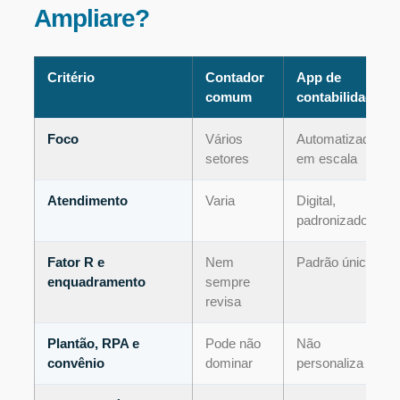
Ampliare?
Critério
Contador
App de
comum
contabilidade
Foco
Vários
Automatizado,
setores
em escala
Atendimento
Varia
Digital,
padronizado
Fator R e
Nem
Padrão único
enquadramento
sempre
revisa
Plantão, RPA e
Pode não
Não
convênio
dominar
personaliza