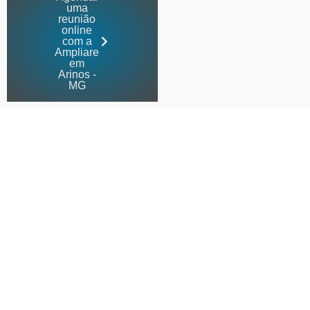
uma
reunião
online
com a
Ampliare
em
Arinos -
MG
Contabilidade especializada
em médicos em Arinos - MG,
do plantão à clínica
A Ampliare cuida da contabilidade de
médicos em Arinos – MG, do CNPJ ao
planejamento tributário: organiza notas de
plantão e convênio, define o
enquadramento certo entre Anexo III,