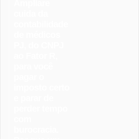
Ampliare
cuida da
contabilidade
de médicos
PJ, do CNPJ
ao Fator R,
para você
pagar o
imposto certo
e parar de
perder tempo
com
burocracia.