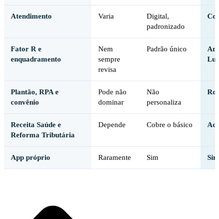
Atendimento
Varia
Digital,
Con
padronizado
Fator R e
Nem
Padrão único
Ana
enquadramento
sempre
Luc
revisa
Plantão, RPA e
Pode não
Não
Rot
convênio
dominar
personaliza
Receita Saúde e
Depende
Cobre o básico
Aco
Reforma Tributária
App próprio
Raramente
Sim
Sim