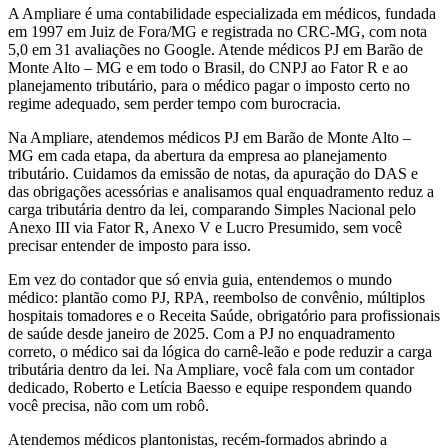
A Ampliare é uma contabilidade especializada em médicos, fundada
em 1997 em Juiz de Fora/MG e registrada no CRC-MG, com nota
5,0 em 31 avaliações no Google. Atende médicos PJ em Barão de
Monte Alto – MG e em todo o Brasil, do CNPJ ao Fator R e ao
planejamento tributário, para o médico pagar o imposto certo no
regime adequado, sem perder tempo com burocracia.
Na Ampliare, atendemos médicos PJ em Barão de Monte Alto –
MG em cada etapa, da abertura da empresa ao planejamento
tributário. Cuidamos da emissão de notas, da apuração do DAS e
das obrigações acessórias e analisamos qual enquadramento reduz a
carga tributária dentro da lei, comparando Simples Nacional pelo
Anexo III via Fator R, Anexo V e Lucro Presumido, sem você
precisar entender de imposto para isso.
Em vez do contador que só envia guia, entendemos o mundo
médico: plantão como PJ, RPA, reembolso de convênio, múltiplos
hospitais tomadores e o Receita Saúde, obrigatório para profissionais
de saúde desde janeiro de 2025. Com a PJ no enquadramento
correto, o médico sai da lógica do carnê-leão e pode reduzir a carga
tributária dentro da lei. Na Ampliare, você fala com um contador
dedicado, Roberto e Letícia Baesso e equipe respondem quando
você precisa, não com um robô.
Atendemos médicos plantonistas, recém-formados abrindo a