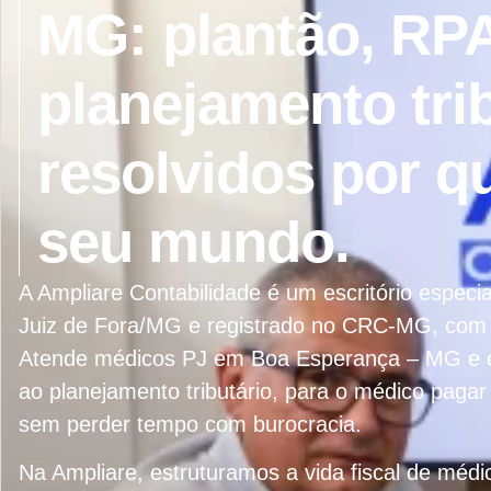
MG: plantão, RPA
planejamento tri
resolvidos por 
seu mundo.
A Ampliare Contabilidade é um escritório espe
Juiz de Fora/MG e registrado no CRC-MG, com 
Atende médicos PJ em Boa Esperança – MG e em
ao planejamento tributário, para o médico paga
sem perder tempo com burocracia.
Na Ampliare, estruturamos a vida fiscal de méd