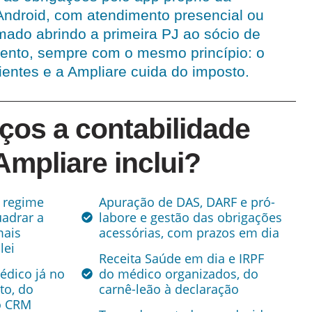
Android, com atendimento presencial ou
mado abrindo a primeira PJ ao sócio de
amento, sempre com o mesmo princípio: o
entes e a Ampliare cuida do imposto.
ços a contabilidade
mpliare inclui?
e regime
Apuração de DAS, DARF e pró-
uadrar a
labore e gestão das obrigações
mais
acessórias, com prazos em dia
lei
Receita Saúde em dia e IRPF
édico já no
do médico organizados, do
to, do
carnê-leão à declaração
o CRM