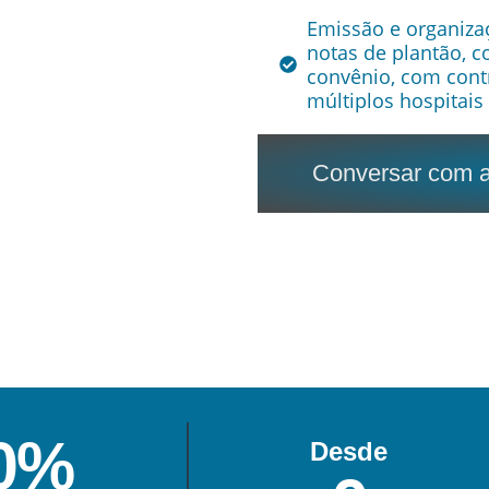
Emissão e organiza
notas de plantão, c
convênio, com cont
múltiplos hospitai
Conversar com a
0
%
Desde