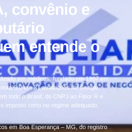
, convênio e
butário
quem entende o
cializado em médicos, fundado em 1997 em
nota 5,0 em 31 avaliações no Google.
 todo o Brasil, do CNPJ ao Fator R e
r o imposto certo no regime adequado,
icos em Boa Esperança – MG, do registro