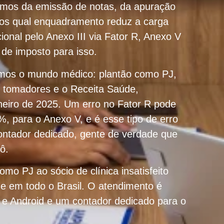
amos da emissão de notas, da apuração
mos qual enquadramento reduz a carga
ional pelo Anexo III via Fator R, Anexo V
de imposto para isso.
emos o mundo médico: plantão como PJ,
s tomadores e o Receita Saúde,
aneiro de 2025. Um erro no Fator R pode
6%, para o Anexo V, e é esse tipo de erro
ontador dedicado, gente de verdade que
ô.
mo PJ ao sócio de clínica insatisfeito
 em todo o Brasil. O atendimento é
 e Android e um contador dedicado para o