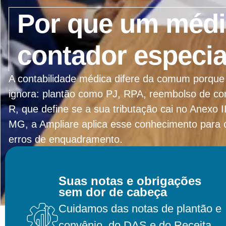
Por que um médi
contador especia
A contabilidade médica difere da comum porque 
ignora: plantão como PJ, RPA, reembolso de con
R, que define se a sua tributação cai no Anexo
MG, a Ampliare aplica esse conhecimento para o
erros de enquadramento.
Suas notas e obrigações
Entrar Em Contato
sem dor de cabeça
Cuidamos das notas de plantão e
convênio, do DAS e do Receita