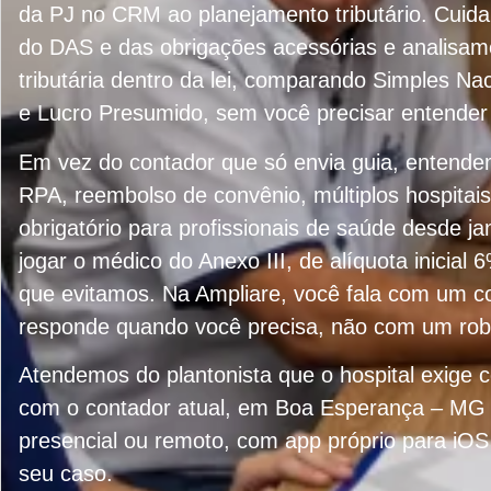
da PJ no CRM ao planejamento tributário. Cuid
do DAS e das obrigações acessórias e analisa
tributária dentro da lei, comparando Simples Nac
e Lucro Presumido, sem você precisar entender 
Em vez do contador que só envia guia, entend
RPA, reembolso de convênio, múltiplos hospitai
obrigatório para profissionais de saúde desde j
jogar o médico do Anexo III, de alíquota inicial 
que evitamos. Na Ampliare, você fala com um c
responde quando você precisa, não com um rob
Atendemos do plantonista que o hospital exige co
com o contador atual, em Boa Esperança – MG e
presencial ou remoto, com app próprio para iOS
seu caso.