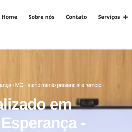
Home
Sobre nós
Contato
Serviços
nça - MG · atendimento presencial e remoto ·
alizado em
Esperança -