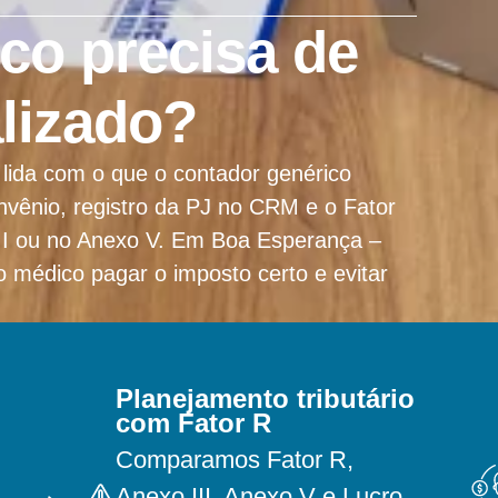
co precisa de
lizado?
lida com o que o contador genérico
vênio, registro da PJ no CRM e o Fator
 III ou no Anexo V. Em Boa Esperança –
 médico pagar o imposto certo e evitar
Planejamento tributário
com Fator R
Comparamos Fator R,
Anexo III, Anexo V e Lucro