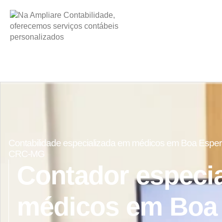
Contabilidade especializada em médicos em Boa Espera
CRC-MG
Contador especi
médicos em Boa 