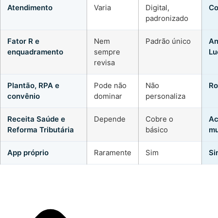
Atendimento
Varia
Digital,
Co
padronizado
Fator R e
Nem
Padrão único
An
enquadramento
sempre
Lu
revisa
Plantão, RPA e
Pode não
Não
Ro
convênio
dominar
personaliza
Receita Saúde e
Depende
Cobre o
Ac
Reforma Tributária
básico
mu
App próprio
Raramente
Sim
Si