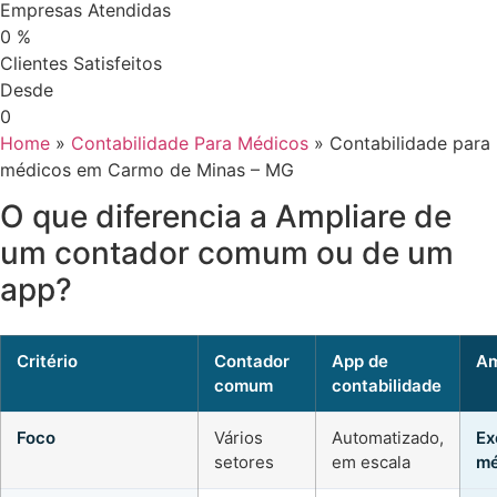
Empresas Atendidas
0
%
Clientes Satisfeitos
Desde
0
Home
»
Contabilidade Para Médicos
»
Contabilidade para
médicos em Carmo de Minas – MG
O que diferencia a Ampliare de
um contador comum ou de um
app?
Critério
Contador
App de
Am
comum
contabilidade
Foco
Vários
Automatizado,
Ex
setores
em escala
mé