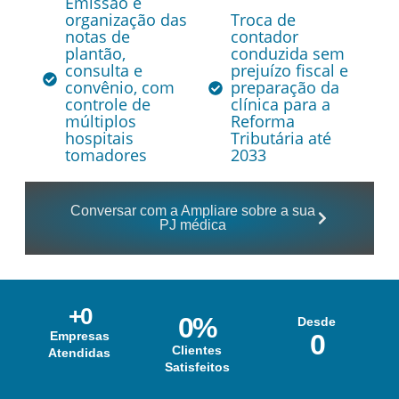
Emissão e
organização das
Troca de
notas de
contador
plantão,
conduzida sem
consulta e
prejuízo fiscal e
convênio, com
preparação da
controle de
clínica para a
múltiplos
Reforma
hospitais
Tributária até
tomadores
2033
Conversar com a Ampliare sobre a sua
PJ médica
+
0
0
%
Desde
Empresas
0
Clientes
Atendidas
Satisfeitos