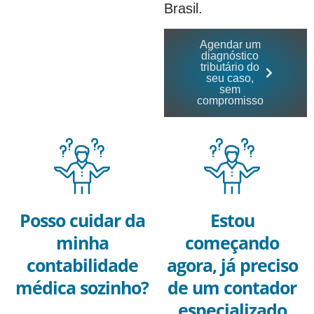
Brasil.
Agendar um
diagnóstico
tributário do
seu caso,
sem
compromisso
Posso cuidar da
Estou
minha
começando
contabilidade
agora, já preciso
médica sozinho?
de um contador
especializado