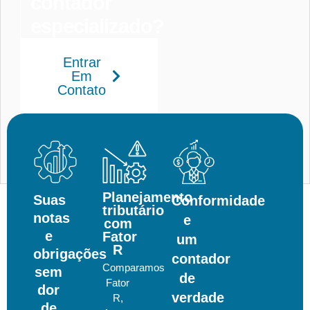
contador
especializado?
Entrar
Em
Contato
Planejamento
Suas
Conformidade
tributário
notas
e
com
e
Fator
um
R
obrigações
contador
Comparamos
sem
de
Fator
dor
verdade
R,
de