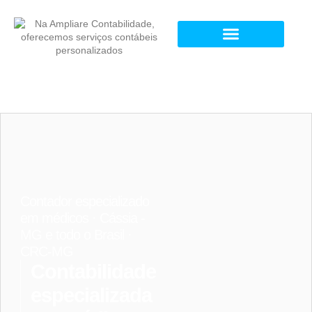
Contador especializado
em médicos · Cássia -
MG e todo o Brasil ·
CRC-MG
Contabilidade
especializada