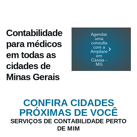
Contabilidade
Agendar
uma
para médicos
consulta
com a
Ampliare
em todas as
em
Cássia -
cidades de
MG
Minas Gerais
CONFIRA CIDADES
PRÓXIMAS DE VOCÊ
SERVIÇOS DE CONTABILIDADE PERTO
DE MIM