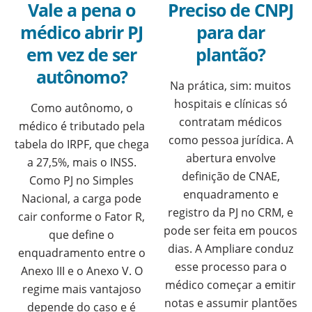
Vale a pena o
Preciso de CNPJ
médico abrir PJ
para dar
em vez de ser
plantão?
autônomo?
Na prática, sim: muitos
hospitais e clínicas só
Como autônomo, o
contratam médicos
médico é tributado pela
como pessoa jurídica. A
tabela do IRPF, que chega
abertura envolve
a 27,5%, mais o INSS.
definição de CNAE,
Como PJ no Simples
enquadramento e
Nacional, a carga pode
registro da PJ no CRM, e
cair conforme o Fator R,
pode ser feita em poucos
que define o
dias. A Ampliare conduz
enquadramento entre o
esse processo para o
Anexo III e o Anexo V. O
médico começar a emitir
regime mais vantajoso
notas e assumir plantões
depende do caso e é