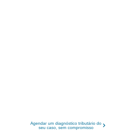
Contabilidade especializada
em médicos em Cássia - MG,
do plantão à clínica
A Ampliare estrutura a vida fiscal de
médicos PJ em Cássia – MG, da abertura
ao Fator R: organiza notas de plantão e
convênio, define o enquadramento certo
entre Anexo III, Anexo V e Lucro Presumido
e mantém o Receita Saúde em dia. Você
fala com um contador dedicado, não com
um robô, e volta a focar nos pacientes.
Agendar um diagnóstico tributário do
seu caso, sem compromisso