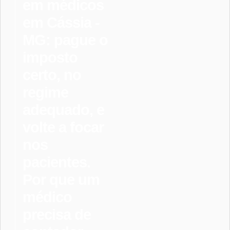
em médicos
em Cássia -
MG: pague o
imposto
certo, no
regime
adequado, e
volte a focar
nos
pacientes.
Por que um
médico
precisa de