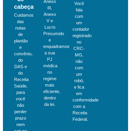
Anexo
Você
cabeça
III,
fala
Anexo
Cuidamos
com
V e
das
um
Lucro
notas
contador
Presumido
de
registrado
e
plantão
no
enquadramos
e
CRC-
a sua
convênio,
MG,
PJ
do
não
médica
DAS e
com
no
do
um
regime
Receita
robô,
mais
Saúde,
e fica
eficiente,
para
em
dentro
você
conformidade
da lei.
não
com a
perder
Receita
prazo
Federal.
nem
cair na