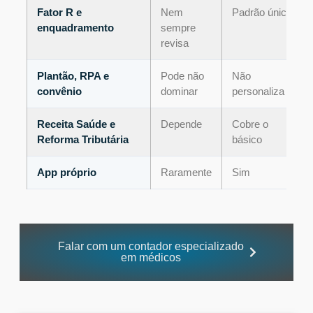
Fator R e
Nem
Padrão único
enquadramento
sempre
revisa
Plantão, RPA e
Pode não
Não
convênio
dominar
personaliza
Receita Saúde e
Depende
Cobre o
Reforma Tributária
básico
App próprio
Raramente
Sim
Falar com um contador especializado
em médicos