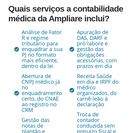
Quais serviços a contabilidade
médica da Ampliare inclui?
Análise de Fator
Apuração de
R e regime
DAS, DARF e
tributário para
pró-labore e
enquadrar a sua
gestão das
PJ no formato
obrigações
mais eficiente,
acessórias, com
dentro da lei
prazos em dia
Abertura de
Receita Saúde
CNPJ médico já
em dia e IRPF do
no
médico
enquadramento
organizados, do
certo, do CNAE
carnê-leão à
ao registro no
declaração
CRM
Troca de
Gestão das
contador
notas de
conduzida sem
plantão e
prejuízo fiscal e