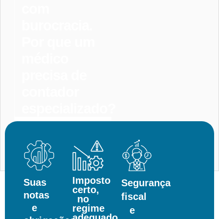
com
burocracia.
Por que um
médico
precisa de
contador
especializado?
Entrar
Em
Contato
Imposto
Suas
Segurança
certo,
notas
fiscal
no
e
regime
e
adequado