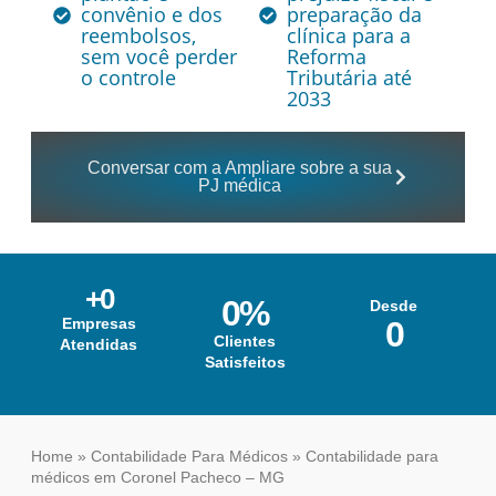
convênio e dos
preparação da
reembolsos,
clínica para a
sem você perder
Reforma
o controle
Tributária até
2033
Conversar com a Ampliare sobre a sua
PJ médica
+
0
0
%
Desde
Empresas
0
Clientes
Atendidas
Satisfeitos
Home
»
Contabilidade Para Médicos
»
Contabilidade para
médicos em Coronel Pacheco – MG