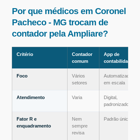
Por que médicos em Coronel
Pacheco - MG trocam de
contador pela Ampliare?
Critério
Contador
App de
comum
contabilidade
Foco
Vários
Automatizado,
setores
em escala
Atendimento
Varia
Digital,
padronizado
Fator R e
Nem
Padrão único
enquadramento
sempre
revisa