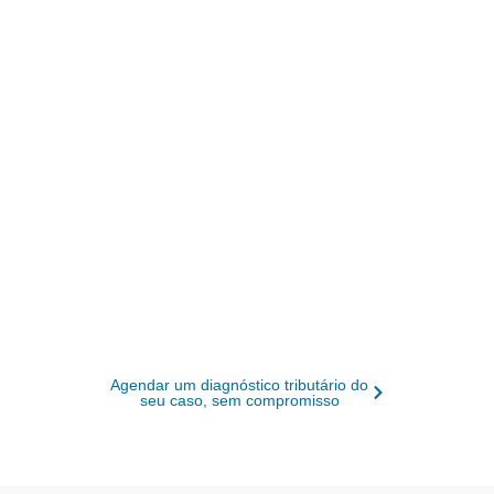
Pacheco - MG, do plantão à
clínica
A Ampliare cuida da contabilidade de
médicos em Coronel Pacheco – MG, do
CNPJ ao planejamento tributário: organiza
notas de plantão e convênio, define o
enquadramento certo entre Anexo III,
Anexo V e Lucro Presumido e mantém o
Receita Saúde em dia. Você fala com um
contador dedicado, não com um robô, e
volta a focar nos pacientes.
Agendar um diagnóstico tributário do
seu caso, sem compromisso