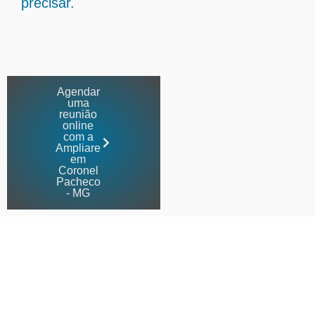
precisar.
Agendar
uma
reunião
online
com a
Ampliare
em
Coronel
Pacheco
- MG
Contabilidade especializada
em médicos em Coronel