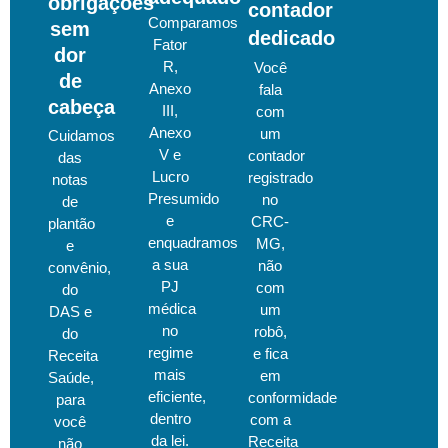
obrigações
contador
Comparamos
sem
dedicado
Fator
dor
R,
Você
de
Anexo
fala
cabeça
III,
com
Anexo
um
Cuidamos
V e
contador
das
Lucro
registrado
notas
Presumido
no
de
e
CRC-
plantão
enquadramos
MG,
e
a sua
não
convênio,
PJ
com
do
médica
um
DAS e
no
robô,
do
regime
e fica
Receita
mais
em
Saúde,
eficiente,
conformidade
para
dentro
com a
você
da lei.
Receita
não