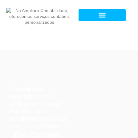
Contabilidade
especializada em
médicos em Coronel
Pacheco - MG ·
atendimento presencial
e remoto · CRC-MG
Em Coronel