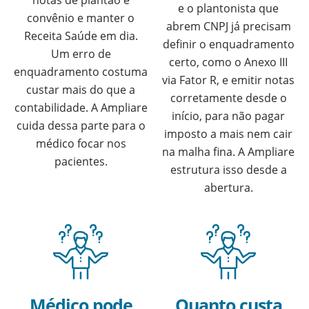
notas de plantão e
e o plantonista que
convênio e manter o
abrem CNPJ já precisam
Receita Saúde em dia.
definir o enquadramento
Um erro de
certo, como o Anexo III
enquadramento costuma
via Fator R, e emitir notas
custar mais do que a
corretamente desde o
contabilidade. A Ampliare
início, para não pagar
cuida dessa parte para o
imposto a mais nem cair
médico focar nos
na malha fina. A Ampliare
pacientes.
estrutura isso desde a
abertura.
Médico pode
Quanto custa