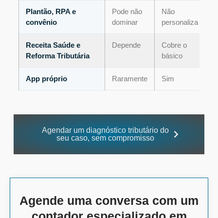
Plantão, RPA e
Pode não
Não
convênio
dominar
personaliza
Receita Saúde e
Depende
Cobre o
Reforma Tributária
básico
App próprio
Raramente
Sim
Agendar um diagnóstico tributário do
seu caso, sem compromisso
Agende uma conversa com um
contador especializado em