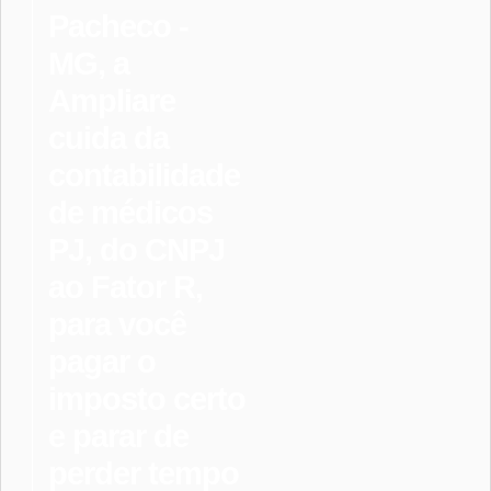
Pacheco -
MG, a
Ampliare
cuida da
contabilidade
de médicos
PJ, do CNPJ
ao Fator R,
para você
pagar o
imposto certo
e parar de
perder tempo