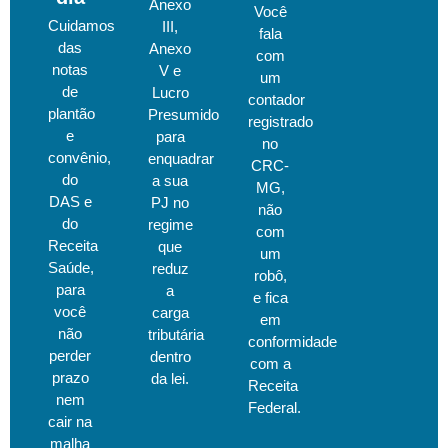
Anexo
Você
Cuidamos
III,
fala
das
Anexo
com
notas
V e
um
de
Lucro
contador
plantão
Presumido
registrado
e
para
no
convênio,
enquadrar
CRC-
do
a sua
MG,
DAS e
PJ no
não
do
regime
com
Receita
que
um
Saúde,
reduz
robô,
para
a
e fica
você
carga
em
não
tributária
conformidade
perder
dentro
com a
prazo
da lei.
Receita
nem
Federal.
cair na
malha