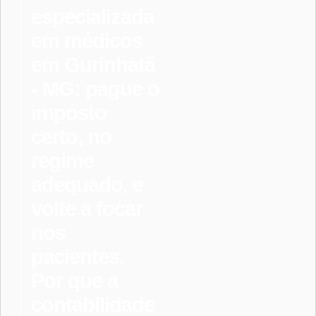
especializada
em médicos
em Gurinhatã
- MG: pague o
imposto
certo, no
regime
adequado, e
volte a focar
nos
pacientes.
Por que a
contabilidade