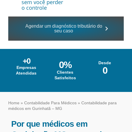
sem você perder
o controle
Agendar um diagnóstico tributário do
seu caso
+
0
0
%
Desde
Empresas
0
Clientes
Atendidas
Satisfeitos
Home
»
Contabilidade Para Médicos
»
Contabilidade para
médicos em Gurinhatã – MG
Por que médicos em