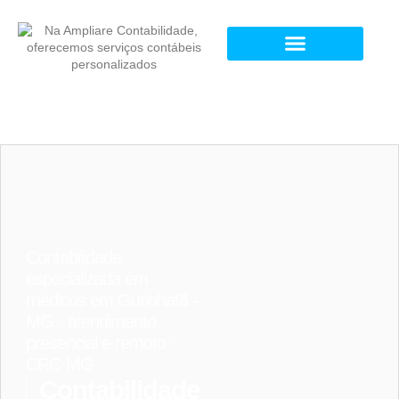
Contabilidade
especializada em
médicos em Gurinhatã -
MG · atendimento
presencial e remoto ·
CRC-MG
Contabilidade