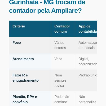
Gurinhatã - MG trocam de
contador pela Ampliare?
Critério
Contador
App de
comum
contabilidade
Foco
Vários
Automatizado,
setores
em escala
Atendimento
Varia
Digital,
padronizado
Fator R e
Nem
Padrão único
enquadramento
sempre
revisa
Plantão, RPA e
Pode não
Não
convênio
dominar
personaliza