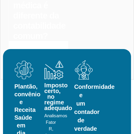
médica é
diferente da
contabilidade
comum?
Entrar
Em
Contato
Imposto
Plantão,
Conformidade
certo,
convênio
e
no
e
regime
um
adequado
Receita
contador
Analisamos
Saúde
de
Fator
em
verdade
R,
dia