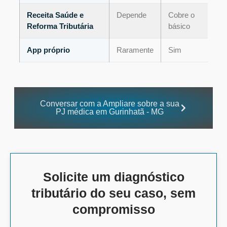
Receita Saúde e
Depende
Cobre o
Reforma Tributária
básico
App próprio
Raramente
Sim
Conversar com a Ampliare sobre a sua
PJ médica em Gurinhatã - MG
Solicite um diagnóstico
tributário do seu caso, sem
compromisso