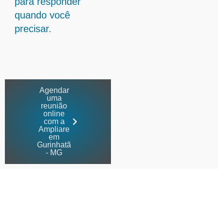
para responder
quando você
precisar.
Agendar
uma
reunião
online
com a
Ampliare
em
Gurinhatã
- MG
Contabilidade especializada