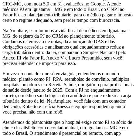
CRC-MG, com nota 5,0 em 31 avaliações no Google. Atende
médicos PJ em Iguatama – MG e em todo o Brasil, do CNPJ ao
Fator R e ao planejamento tributário, para o médico pagar o imposto
certo no regime adequado, sem perder tempo com burocracia.
Na Ampliare, estruturamos a vida fiscal de médicos em Iguatama –
MG, do registro da PJ no CRM ao planejamento tributário.
Cuidamos da emissão de notas, da apuração do DAS e das
obrigações acessórias e analisamos qual enquadramento reduz a
carga tributária dentro da lei, comparando Simples Nacional pelo
Anexo III via Fator R, Anexo V e Lucro Presumido, sem você
precisar entender de imposto para isso.
Em vez do contador que só envia guia, entendemos o mundo
médico: plantão como PJ, RPA, reembolso de convênio, múltiplos
hospitais tomadores e o Receita Saúde, obrigatório para profissionais
de saúde desde janeiro de 2025. Com a PJ no enquadramento
correto, o médico sai da lógica do carnê-leão e pode reduzir a carga
tributária dentro da lei. Na Ampliare, você fala com um contador
dedicado, Roberto e Letícia Baesso e equipe respondem quando
você precisa, não com um robô.
Atendemos do plantonista que o hospital exige como PJ ao sócio de
clínica insatisfeito com o contador atual, em Iguatama – MG e em
todo o Brasil. O atendimento é presencial ou remoto, com app