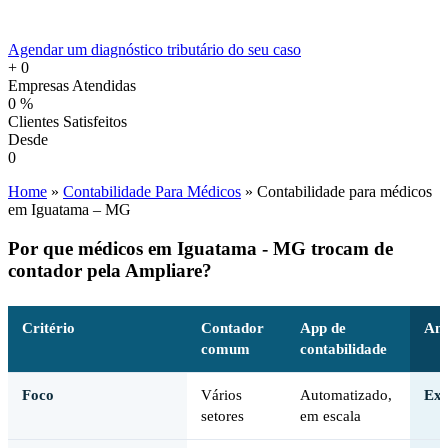
Agendar um diagnóstico tributário do seu caso
+
0
Empresas Atendidas
0
%
Clientes Satisfeitos
Desde
0
Home
»
Contabilidade Para Médicos
»
Contabilidade para médicos
em Iguatama – MG
Por que médicos em Iguatama - MG trocam de
contador pela Ampliare?
Critério
Contador
App de
Amp
comum
contabilidade
Foco
Vários
Automatizado,
Exc
setores
em escala