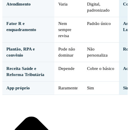
Atendimento
Varia
Digital,
Con
padronizado
Fator R e
Nem
Padrão único
Ana
enquadramento
sempre
Luc
revisa
Plantão, RPA e
Pode não
Não
Rot
convênio
dominar
personaliza
Receita Saúde e
Depende
Cobre o básico
Aco
Reforma Tributária
App próprio
Raramente
Sim
Sim