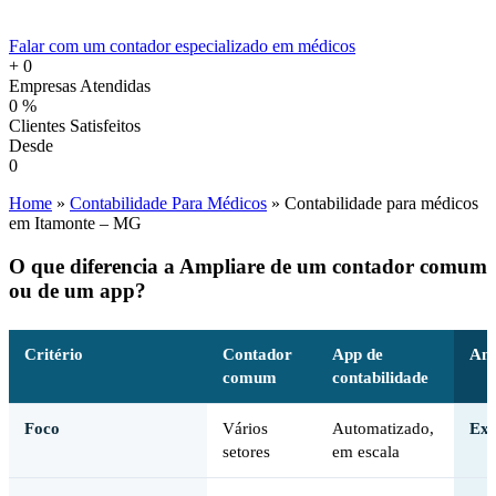
Falar com um contador especializado em médicos
+
0
Empresas Atendidas
0
%
Clientes Satisfeitos
Desde
0
Home
»
Contabilidade Para Médicos
»
Contabilidade para médicos
em Itamonte – MG
O que diferencia a Ampliare de um contador comum
ou de um app?
Critério
Contador
App de
Amp
comum
contabilidade
Foco
Vários
Automatizado,
Exc
setores
em escala