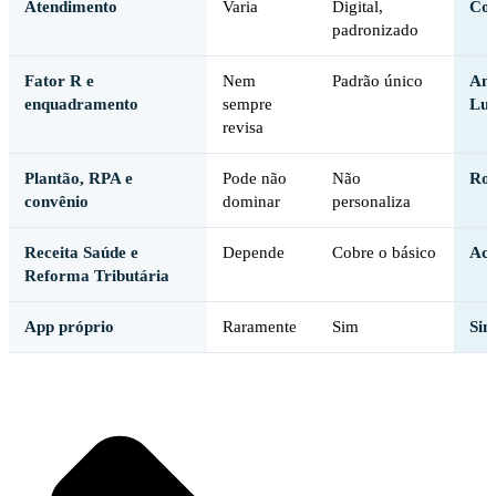
Atendimento
Varia
Digital,
Con
padronizado
Fator R e
Nem
Padrão único
Ana
enquadramento
sempre
Luc
revisa
Plantão, RPA e
Pode não
Não
Rot
convênio
dominar
personaliza
Receita Saúde e
Depende
Cobre o básico
Aco
Reforma Tributária
App próprio
Raramente
Sim
Sim