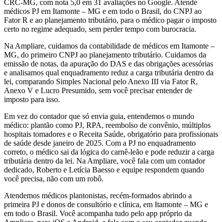
CRC-MG, com nota 5,0 em 31 avaliações no Google. Atende
médicos PJ em Itamonte – MG e em todo o Brasil, do CNPJ ao
Fator R e ao planejamento tributário, para o médico pagar o imposto
certo no regime adequado, sem perder tempo com burocracia.
Na Ampliare, cuidamos da contabilidade de médicos em Itamonte –
MG, do primeiro CNPJ ao planejamento tributário. Cuidamos da
emissão de notas, da apuração do DAS e das obrigações acessórias
e analisamos qual enquadramento reduz a carga tributária dentro da
lei, comparando Simples Nacional pelo Anexo III via Fator R,
Anexo V e Lucro Presumido, sem você precisar entender de
imposto para isso.
Em vez do contador que só envia guia, entendemos o mundo
médico: plantão como PJ, RPA, reembolso de convênio, múltiplos
hospitais tomadores e o Receita Saúde, obrigatório para profissionais
de saúde desde janeiro de 2025. Com a PJ no enquadramento
correto, o médico sai da lógica do carnê-leão e pode reduzir a carga
tributária dentro da lei. Na Ampliare, você fala com um contador
dedicado, Roberto e Letícia Baesso e equipe respondem quando
você precisa, não com um robô.
Atendemos médicos plantonistas, recém-formados abrindo a
primeira PJ e donos de consultório e clínica, em Itamonte – MG e
em todo o Brasil. Você acompanha tudo pelo app próprio da