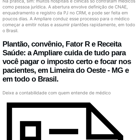
Na prática, sim: muitos hospitais e clínicas só contratam médicos
como pessoa jurídica. A abertura envolve definição de CNAE,
enquadramento e registro da PJ no CRM, e pode ser feita em
poucos dias. A Ampliare conduz esse processo para o médico
começar a emitir notas e assumir plantões rapidamente, em todo
o Brasil.
Plantão, convênio, Fator R e Receita
Saúde: a Ampliare cuida de tudo para
você pagar o imposto certo e focar nos
pacientes, em Limeira do Oeste - MG e
em todo o Brasil.
Deixe a contabilidade com quem entende de médico