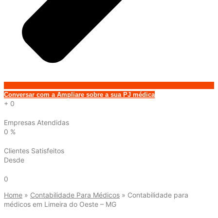
Conversar com a Ampliare sobre a sua PJ médica
+
0
Empresas Atendidas
0
%
Clientes Satisfeitos
Desde
0
Home
»
Contabilidade Para Médicos
»
Contabilidade para
médicos em Limeira do Oeste – MG