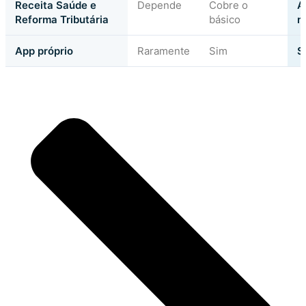
Receita Saúde e
Depende
Cobre o
A
Reforma Tributária
básico
m
App próprio
Raramente
Sim
S