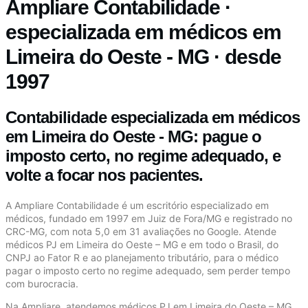
Ampliare Contabilidade ·
especializada em médicos em
Limeira do Oeste - MG · desde
1997
Contabilidade especializada em médicos
em Limeira do Oeste - MG: pague o
imposto certo, no regime adequado, e
volte a focar nos pacientes.
A Ampliare Contabilidade é um escritório especializado em
médicos, fundado em 1997 em Juiz de Fora/MG e registrado no
CRC-MG, com nota 5,0 em 31 avaliações no Google. Atende
médicos PJ em Limeira do Oeste – MG e em todo o Brasil, do
CNPJ ao Fator R e ao planejamento tributário, para o médico
pagar o imposto certo no regime adequado, sem perder tempo
com burocracia.
Na Ampliare, atendemos médicos PJ em Limeira do Oeste – MG