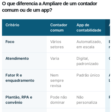
O que diferencia a Ampliare de um contador
comum ou de um app?
Critério
Contador
App de
A
comum
contabilidade
Foco
Vários
Automatizado,
E
setores
em escala
m
Atendimento
Varia
Digital,
C
padronizado
Fator R e
Nem
Padrão único
A
enquadramento
sempre
L
revisa
Plantão, RPA e
Pode não
Não
R
convênio
dominar
personaliza