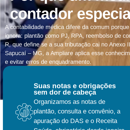
contador especia
A contabilidade médica difere da comum porque 
ignora: plantão como PJ, RPA, reembolso de con
R, que define se a sua tributação cai no Anexo 
Sapucaí – MG, a Ampliare aplica esse conhecim
e evitar erros de enquadramento.
Suas notas e obrigações
Entrar Em Contato
sem dor de cabeça
Organizamos as notas de
plantão, consulta e convênio, a
apuração do DAS e o Receita