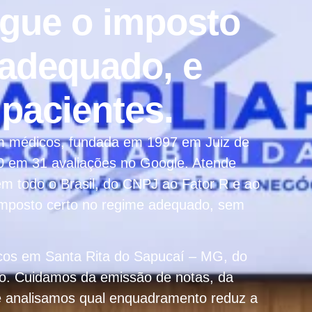
ague o imposto
 adequado, e
 pacientes.
em médicos, fundada em 1997 em Juiz de
 em 31 avaliações no Google. Atende
 todo o Brasil, do CNPJ ao Fator R e ao
 imposto certo no regime adequado, sem
icos em Santa Rita do Sapucaí – MG, do
io. Cuidamos da emissão de notas, da
e analisamos qual enquadramento reduz a