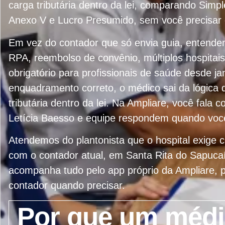
carga tributária dentro da lei, comparando Simpl
Anexo V e Lucro Presumido, sem você precisar 
Em vez do contador que só envia guia, entend
RPA, reembolso de convênio, múltiplos hospitai
obrigatório para profissionais de saúde desde j
enquadramento correto, o médico sai da lógica 
tributária dentro da lei. Na Ampliare, você fala
Letícia Baesso e equipe respondem quando voc
Atendemos do plantonista que o hospital exige co
com o contador atual, em Santa Rita do Sapuca
acompanha tudo pelo app próprio da Ampliare, p
contador quando precisar.
Por que um médi