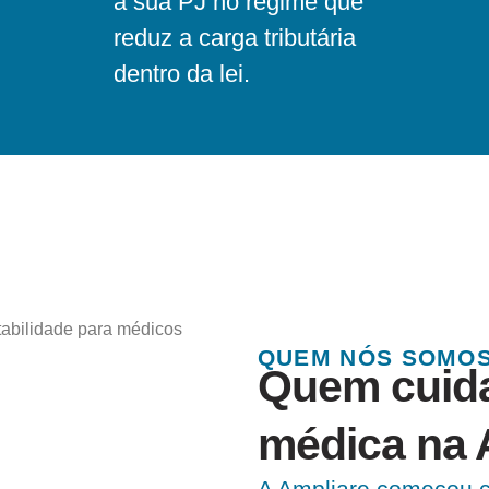
a sua PJ no regime que
reduz a carga tributária
dentro da lei.
QUEM NÓS SOMO
Quem cuida
médica na 
A Ampliare começou 