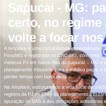
Sapucaí - MG: p
certo, no regime
volte a focar nos
A Ampliare é uma contabilidade especializada 
Fora/MG e registrada no CRC-MG, com nota 5,0
médicos PJ em Santa Rita do Sapucaí – MG e em
planejamento tributário, para o médico pagar o
perder tempo com burocracia.
Na Ampliare, estruturamos a vida fiscal de méd
registro da PJ no CRM ao planejamento tributár
apuração do DAS e das obrigações acessórias 