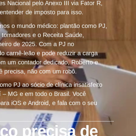
es Nacional pelo Anexo III via Fator R,
entender de imposto para isso.
emos o mundo médico: plantão como PJ,
s tomadores e o Receita Saúde,
aneiro de 2025. Com a PJ no
do carnê-leão e pode reduzir a carga
 com um contador dedicado, Roberto e
ê precisa, não com um robô.
mo PJ ao sócio de clínica insatisfeito
í – MG e em todo o Brasil. Você
ara iOS e Android, e fala com o seu
co precisa de