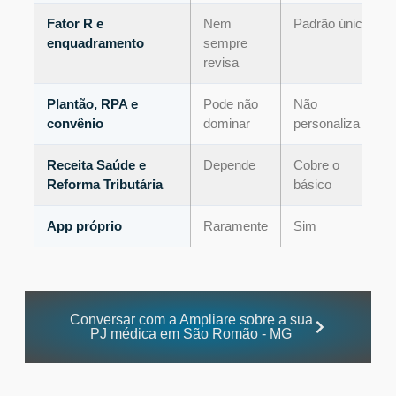
Fator R e
Nem
Padrão único
enquadramento
sempre
revisa
Plantão, RPA e
Pode não
Não
convênio
dominar
personaliza
Receita Saúde e
Depende
Cobre o
Reforma Tributária
básico
App próprio
Raramente
Sim
Conversar com a Ampliare sobre a sua
PJ médica em São Romão - MG