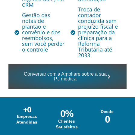
CRM
Troca de
Gestão das
contador
notas de
conduzida sem
plantão e
prejuízo fiscal e
convênio e dos
preparação da
reembolsos,
clínica para a
sem você perder
Reforma
o controle
Tributária até
2033
Conversar com a Ampliare sobre a sua
PJ médica
+
0
0
%
Desde
Empresas
0
Clientes
Atendidas
Satisfeitos