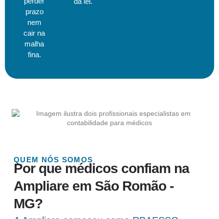
perder
da lei.
prazo
nem
cair na
malha
fina.
QUEM NÓS SOMOS
Por que médicos confiam na
Ampliare em São Romão -
MG?