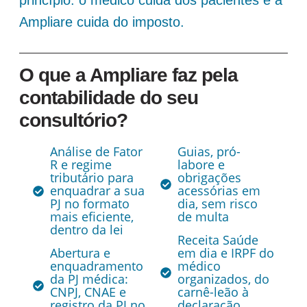
Ampliare cuida do imposto.
O que a Ampliare faz pela
contabilidade do seu
consultório?
Análise de Fator
Guias, pró-
R e regime
labore e
tributário para
obrigações
enquadrar a sua
acessórias em
PJ no formato
dia, sem risco
mais eficiente,
de multa
dentro da lei
Receita Saúde
Abertura e
em dia e IRPF do
enquadramento
médico
da PJ médica:
organizados, do
CNPJ, CNAE e
carnê-leão à
registro da PJ no
declaração