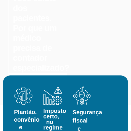
dos
pacientes.
Por que um
médico
precisa de
contador
especializado?
Entrar
Em
Contato
Imposto
Plantão,
Segurança
certo,
convênio
fiscal
no
e
regime
e