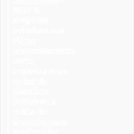
São Romão -
MG? A
Ampliare
estrutura sua
PJ no
enquadramento
certo,
organiza suas
notas de
plantão e
convênio e
cuida do
imposto, para
você cuidar