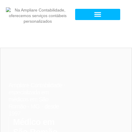
Ampliare Contabilidade ·
especializada em
médicos em São
Romão - MG · desde
1997
Médico em