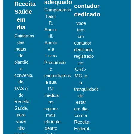
adequado
Receita
contador
Comparamos
Saúde
dedicado
Fator
em
R,
Você
dia
Anexo
tem
Cuidamos
III,
um
das
Anexo
contador
notas
V e
dedicado,
de
Lucro
registrado
plantão
Presumido
no
e
e
CRC-
convênio,
enquadramos
MG, e
do
a sua
a
DAS e
PJ
tranquilidade
do
médica
de
Receita
no
estar
Saúde,
regime
em dia
para
mais
com a
você
eficiente,
Receita
não
dentro
Federal.